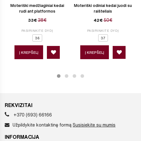
Moteriški medžiaginiai kedai
Moteriški odiniai kedai juodi su
rudi ant platformos
raišteliais
38€
50€
33€
42€
PASIRINKITE DYDĮ
PASIRINKITE DYDĮ
36
37
Į KREPŠELĮ
Į KREPŠELĮ
REKVIZITAI
+370 (693) 66166
Užpildykite kontaktinę formą
Susisiekite su mumis
INFORMACIJA