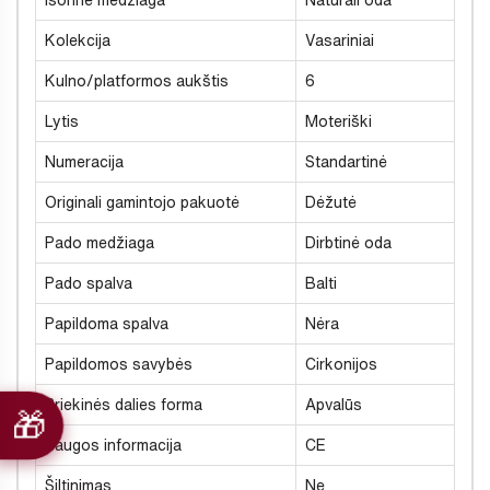
Išorinė medžiaga
Natūrali oda
Kolekcija
Vasariniai
Kulno/platformos aukštis
6
Lytis
Moteriški
Numeracija
Standartinė
Originali gamintojo pakuotė
Dėžutė
Pado medžiaga
Dirbtinė oda
Pado spalva
Balti
Papildoma spalva
Nėra
Papildomos savybės
Cirkonijos
Priekinės dalies forma
Apvalūs
Saugos informacija
CE
Šiltinimas
Ne