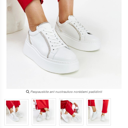
Paspauskite ant nuotraukos norėdami padidinti