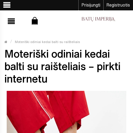
Prisijungti
Registruotis
Moteriški odiniai kedai balti su raišteliais
Moteriški odiniai kedai
balti su raišteliais – pirkti
internetu