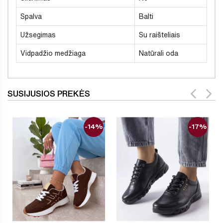
Spalva
Balti
Užsegimas
Su raišteliais
Vidpadžio medžiaga
Natūrali oda
SUSIJUSIOS PREKĖS
-14%
-17%