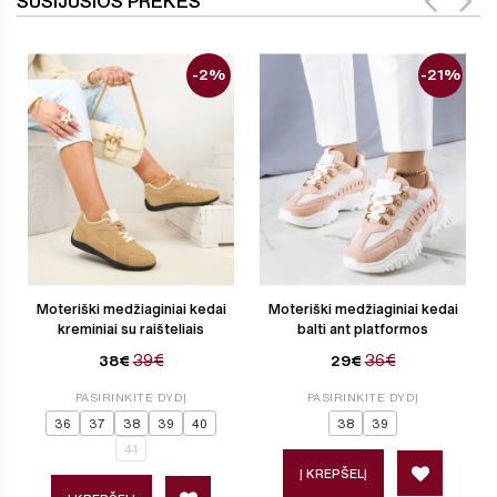
SUSIJUSIOS PREKĖS
-2%
-21%
Moteriški medžiaginiai kedai
Moteriški medžiaginiai kedai
kreminiai su raišteliais
balti ant platformos
39€
36€
38€
29€
PASIRINKITE DYDĮ
PASIRINKITE DYDĮ
36
37
38
39
40
38
39
41
Į KREPŠELĮ