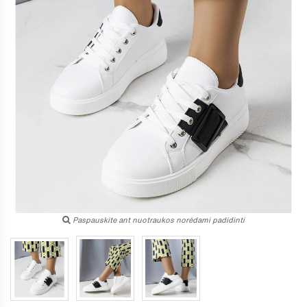
Paspauskite ant nuotraukos norėdami padidinti