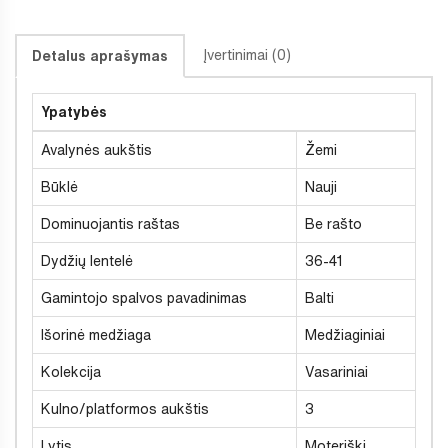
Įvertinimai (0)
Detalus aprašymas
Ypatybės
Avalynės aukštis
Žemi
Būklė
Nauji
Dominuojantis raštas
Be rašto
Dydžių lentelė
36-41
Gamintojo spalvos pavadinimas
Balti
Išorinė medžiaga
Medžiaginiai
Kolekcija
Vasariniai
Kulno/platformos aukštis
3
Lytis
Moteriški