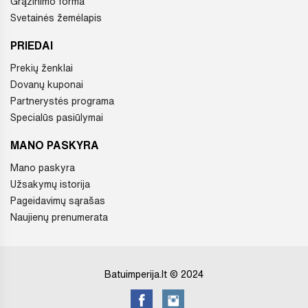
Grąžinimo forma
Svetainės žemėlapis
PRIEDAI
Prekių ženklai
Dovanų kuponai
Partnerystės programa
Specialūs pasiūlymai
MANO PASKYRA
Mano paskyra
Užsakymų istorija
Pageidavimų sąrašas
Naujienų prenumerata
Batuimperija.lt © 2024