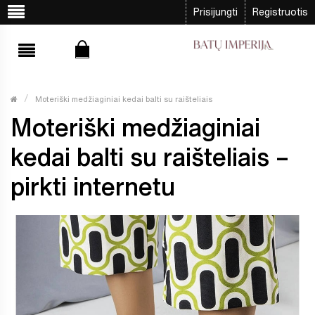
Prisijungti
Registruotis
Moteriški medžiaginiai kedai balti su raišteliais
Moteriški medžiaginiai
kedai balti su raišteliais –
pirkti internetu