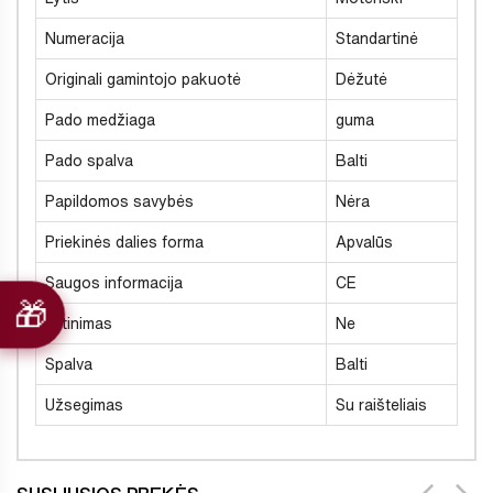
Numeracija
Standartinė
Originali gamintojo pakuotė
Dėžutė
Pado medžiaga
guma
Pado spalva
Balti
Papildomos savybės
Nėra
Priekinės dalies forma
Apvalūs
Saugos informacija
CE
Šiltinimas
Ne
Spalva
Balti
Užsegimas
Su raišteliais