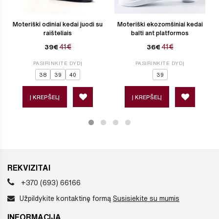
Moteriški odiniai kedai juodi su
Moteriški ekozomšiniai kedai
raišteliais
balti ant platformos
41€
41€
39€
36€
PASIRINKITE DYDĮ
PASIRINKITE DYDĮ
38
39
40
39
Į KREPŠELĮ
Į KREPŠELĮ
REKVIZITAI
+370 (693) 66166
Užpildykite kontaktinę formą
Susisiekite su mumis
INFORMACIJA