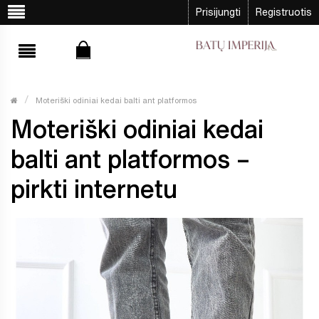
Prisijungti
Registruotis
Moteriški odiniai kedai balti ant platformos
Moteriški odiniai kedai
balti ant platformos –
pirkti internetu