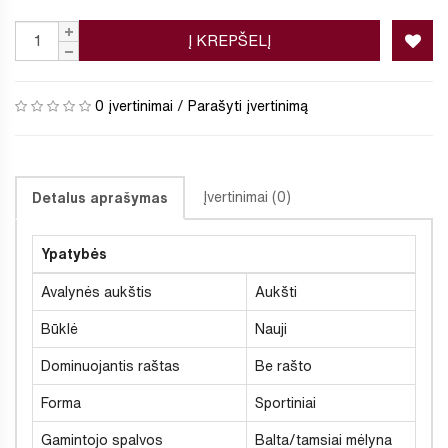
Į KREPŠELĮ
0 įvertinimai
/
Parašyti įvertinimą
Įvertinimai (0)
Detalus aprašymas
Ypatybės
Avalynės aukštis
Aukšti
Būklė
Nauji
Dominuojantis raštas
Be rašto
Forma
Sportiniai
Gamintojo spalvos
Balta/tamsiai mėlyna