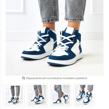
Paspauskite ant nuotraukos norėdami padidinti