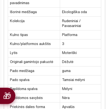
pavadinimas
Išorinė medžiaga
Ekologiška oda
Kolekcija
Rudeniniai /
Pavasariniai
Kulno tipas
Platforma
Kulno/platformos aukštis
3
Lytis
Moteriški
Originali gamintojo pakuotė
Dėžutė
Pado medžiaga
guma
Pado spalva
Tamsiai mėlyni
Papildoma spalva
Mėlyni
Papildomos savybės
Nėra
Priekinės dalies forma
Apvalūs