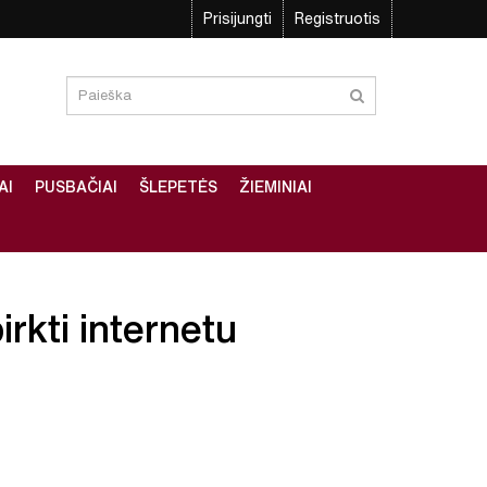
Prisijungti
Registruotis
AI
PUSBAČIAI
ŠLEPETĖS
ŽIEMINIAI
irkti internetu