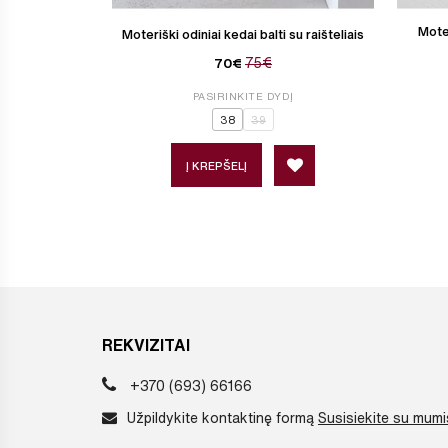
Moter
Moteriški odiniai kedai balti su raišteliais
75€
70€
PASIRINKITE DYDĮ
38
39
Į KREPŠELĮ
REKVIZITAI
+370 (693) 66166
Užpildykite kontaktinę formą
Susisiekite su mumi