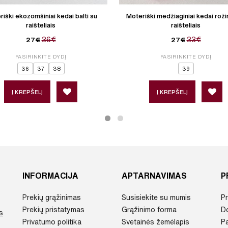
iški ekozomšiniai kedai balti su
Moteriški medžiaginiai kedai rožin
raišteliais
raišteliais
36€
33€
27€
27€
PASIRINKITE DYDĮ
PASIRINKITE DYDĮ
36
37
38
39
Į KREPŠELĮ
Į KREPŠELĮ
INFORMACIJA
APTARNAVIMAS
P
Prekių grąžinimas
Susisiekite su mumis
Pr
Prekių pristatymas
Grąžinimo forma
D
s
Privatumo politika
Svetainės žemėlapis
P