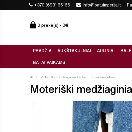
+370 (693) 66166
info@batuimperija.lt
Pa
0 prekė(s) - 0€
PRADŽIA
AUKŠTAKULNIAI
AULINIAI
BALE
BATAI VAIKAMS
Moteriški medžiaginiai kedai juodi su raišteliais
Moteriški medžiaginiai 