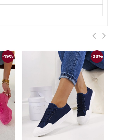
-19%
-26%