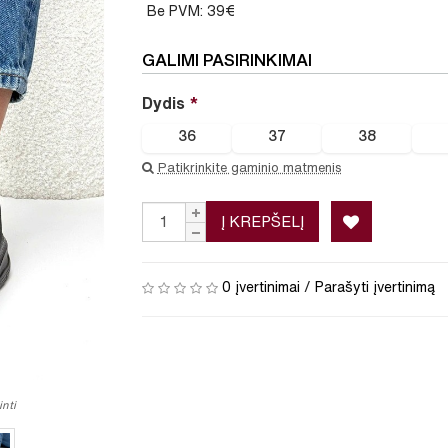
Be PVM: 39€
GALIMI PASIRINKIMAI
Dydis
36
37
38
Patikrinkite gaminio matmenis
Į KREPŠELĮ
0 įvertinimai
/
Parašyti įvertinimą
nti