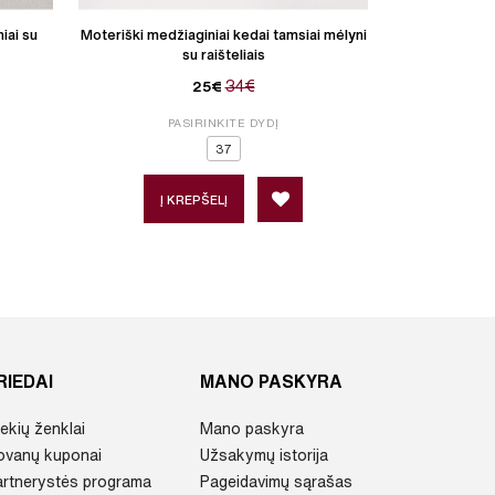
iai su
Moteriški medžiaginiai kedai tamsiai mėlyni
Moteriški me
su raišteliais
34€
25€
PASIRINKITE DYDĮ
P
37
Į KREPŠELĮ
Į 
RIEDAI
MANO PASKYRA
ekių ženklai
Mano paskyra
ovanų kuponai
Užsakymų istorija
artnerystės programa
Pageidavimų sąrašas