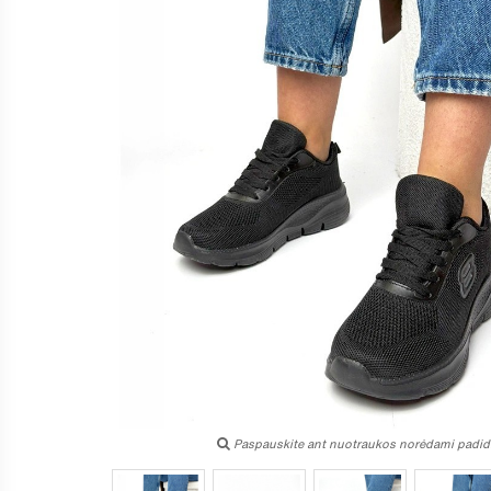
Paspauskite ant nuotraukos norėdami padidi