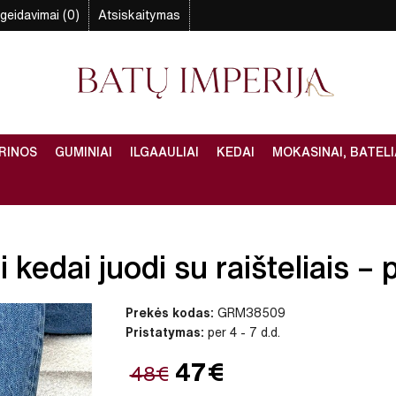
geidavimai (0)
Atsiskaitymas
RINOS
GUMINIAI
ILGAAULIAI
KEDAI
MOKASINAI, BATELI
kedai juodi su raišteliais – p
Prekės kodas:
GRM38509
Pristatymas:
per 4 - 7 d.d.
47€
48€