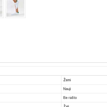
Žemi
Nauji
Be rašto
Žali