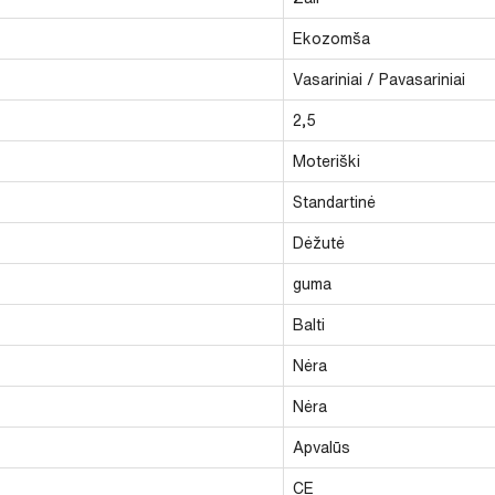
Ekozomša
Vasariniai / Pavasariniai
2,5
Moteriški
Standartinė
Dėžutė
guma
Balti
Nėra
Nėra
Apvalūs
CE