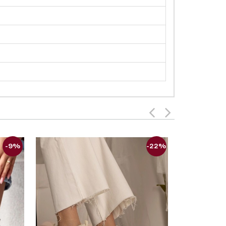
-9%
-22%