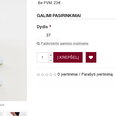
Be PVM: 23€
GALIMI PASIRINKIMAI
Dydis
37
Patikrinkite gaminio matmenis
Į KREPŠELĮ
0 įvertinimai
/
Parašyti įvertinimą
nti