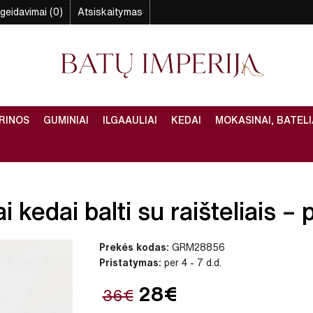
geidavimai (0)
Atsiskaitymas
RINOS
GUMINIAI
ILGAAULIAI
KEDAI
MOKASINAI, BATELI
kedai balti su raišteliais – p
Prekės kodas:
GRM28856
Pristatymas:
per 4 - 7 d.d.
28€
36€