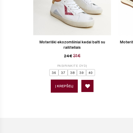
Moteriški ekozomšiniai kedai balti su
Moteriš
raišteliais
31€
24€
PASIRINKITE DYDĮ
36
37
38
39
40
Į KREPŠELĮ