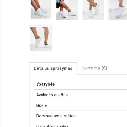
Įvertinimai (0)
Detalus aprašymas
Ypatybės
Avalynės aukštis
Būklė
Dominuojantis raštas
Gamintojo spalva