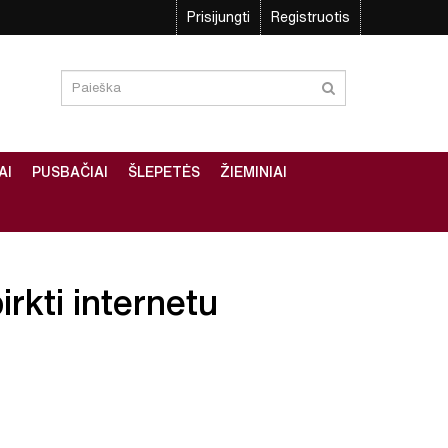
Prisijungti
Registruotis
AI
PUSBAČIAI
ŠLEPETĖS
ŽIEMINIAI
irkti internetu