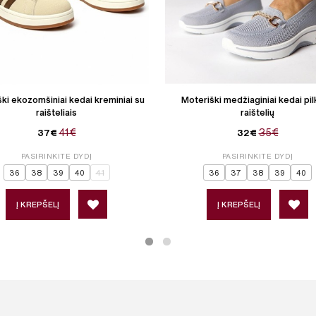
ki ekozomšiniai kedai kreminiai su
Moteriški medžiaginiai kedai pil
raišteliais
raištelių
41€
35€
37€
32€
PASIRINKITE DYDĮ
PASIRINKITE DYDĮ
36
38
39
40
41
36
37
38
39
40
Į KREPŠELĮ
Į KREPŠELĮ