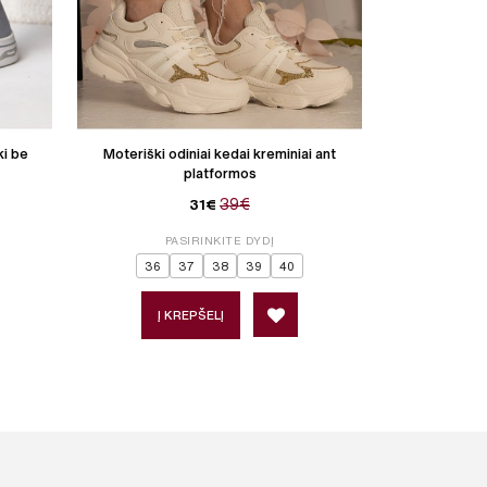
ki be
Moteriški odiniai kedai kreminiai ant
Moteriški
platformos
sidabr
39€
31€
PASIRINKITE DYDĮ
P
36
37
38
39
40
36
Į KREPŠELĮ
Į 