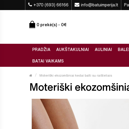
+370 (693) 66166
info@batuimperija.lt
Pa
0 prekė(s) - 0€
PRADŽIA
AUKŠTAKULNIAI
AULINIAI
BALE
BATAI VAIKAMS
Moteriški ekozomšiniai kedai balti su raišteliais
Moteriški ekozomšiniai 