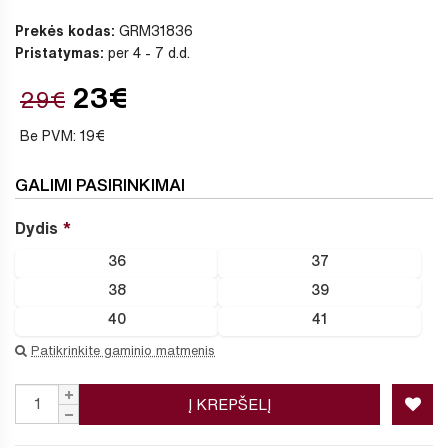
Prekės kodas:
GRM31836
Pristatymas:
per 4 - 7 d.d.
23€
29€
Be PVM: 19€
GALIMI PASIRINKIMAI
Dydis
36
37
38
39
40
41
Patikrinkite gaminio matmenis
Į KREPŠELĮ