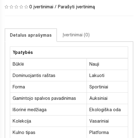
0 įvertinimai
/
Parašyti įvertinimą
Įvertinimai (0)
Detalus aprašymas
Ypatybės
Būklė
Nauji
Dominuojantis raštas
Lakuoti
Forma
Sportiniai
Gamintojo spalvos pavadinimas
Auksiniai
Išorinė medžiaga
Ekologiška oda
Kolekcija
Vasariniai
Kulno tipas
Platforma