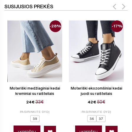
SUSIJUSIOS PREKĖS
-28%
-17%
Moteriški medžiaginiai kedai
Moteriški ekozomšiniai kedai
kreminiai su raišteliais
juodi su raišteliais
33€
50€
24€
42€
PASIRINKITE DYDĮ
PASIRINKITE DYDĮ
39
36
37
Į KREPŠELĮ
Į KREPŠELĮ