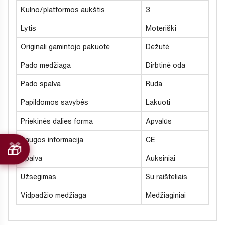
Kulno/platformos aukštis
3
Lytis
Moteriški
Originali gamintojo pakuotė
Dėžutė
Pado medžiaga
Dirbtinė oda
Pado spalva
Ruda
Papildomos savybės
Lakuoti
Priekinės dalies forma
Apvalūs
Saugos informacija
CE
Spalva
Auksiniai
Užsegimas
Su raišteliais
Vidpadžio medžiaga
Medžiaginiai