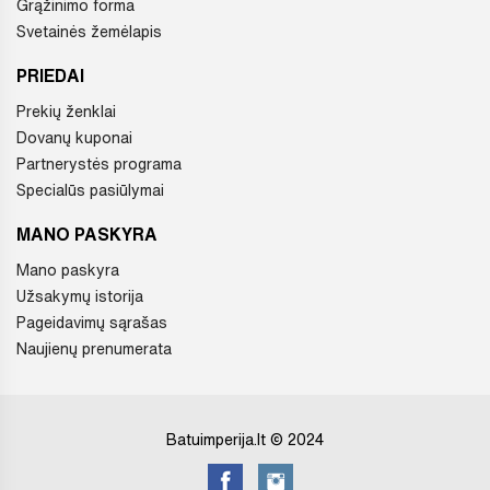
Grąžinimo forma
Svetainės žemėlapis
PRIEDAI
Prekių ženklai
Dovanų kuponai
Partnerystės programa
Specialūs pasiūlymai
MANO PASKYRA
Mano paskyra
Užsakymų istorija
Pageidavimų sąrašas
Naujienų prenumerata
Batuimperija.lt © 2024