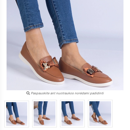
Paspauskite ant nuotraukos norėdami padidinti