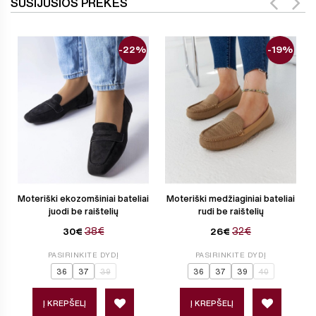
SUSIJUSIOS PREKĖS
-22%
-19%
Moteriški ekozomšiniai bateliai
Moteriški medžiaginiai bateliai
juodi be raištelių
rudi be raištelių
38€
32€
30€
26€
PASIRINKITE DYDĮ
PASIRINKITE DYDĮ
36
37
39
36
37
39
40
Į KREPŠELĮ
Į KREPŠELĮ