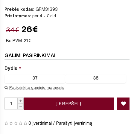
Prekės kodas:
GRM31393
Pristatymas:
per 4 - 7 d.d.
26€
34€
Be PVM: 21€
GALIMI PASIRINKIMAI
Dydis
37
38
Patikrinkite gaminio matmenis
Į KREPŠELĮ
0 įvertinimai
/
Parašyti įvertinimą