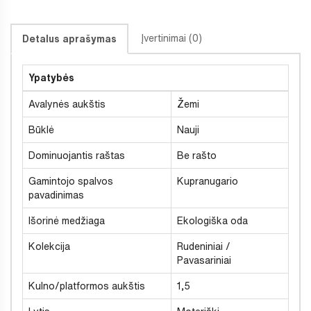
Įvertinimai (0)
Detalus aprašymas
Ypatybės
Avalynės aukštis
Žemi
Būklė
Nauji
Dominuojantis raštas
Be rašto
Gamintojo spalvos
Kupranugario
pavadinimas
Išorinė medžiaga
Ekologiška oda
Kolekcija
Rudeniniai /
Pavasariniai
Kulno/platformos aukštis
1,5