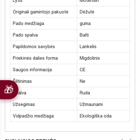
Lytis
Moteriški
Originali gamintojo pakuotė
Dėžutė
Pado medžiaga
guma
Pado spalva
Balti
Papildomos savybės
Lankelis
Priekinės dalies forma
Migdolinis
Saugos informacija
CE
Šiltinimas
Ne
Spalva
Ruda
Užsegimas
Užmaunami
Vidpadžio medžiaga
Ekologiška oda