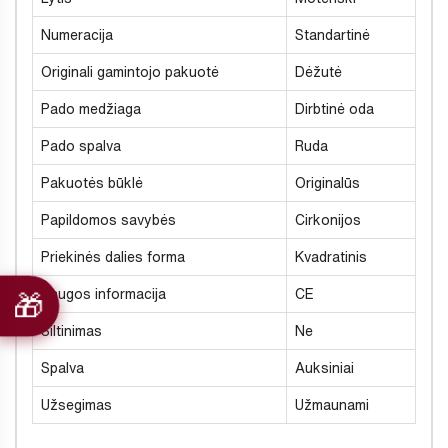
Numeracija
Standartinė
Originali gamintojo pakuotė
Dėžutė
Pado medžiaga
Dirbtinė oda
Pado spalva
Ruda
Pakuotės būklė
Originalūs
Papildomos savybės
Cirkonijos
Priekinės dalies forma
Kvadratinis
Saugos informacija
CE
Šiltinimas
Ne
Spalva
Auksiniai
Užsegimas
Užmaunami