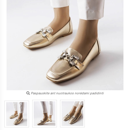
Paspauskite ant nuotraukos norėdami padidinti