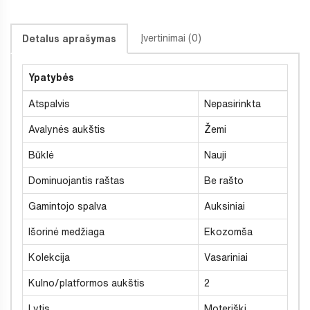
Įvertinimai (0)
Detalus aprašymas
Ypatybės
Atspalvis
Nepasirinkta
Avalynės aukštis
Žemi
Būklė
Nauji
Dominuojantis raštas
Be rašto
Gamintojo spalva
Auksiniai
Išorinė medžiaga
Ekozomša
Kolekcija
Vasariniai
Kulno/platformos aukštis
2
Lytis
Moteriški