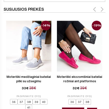
SUSIJUSIOS PREKĖS
-14%
-19%
Moteriški medžiaginiai bateliai
Moteriški ekozomšiniai bateliai
pilki su užsegimu
rožiniai ant platformos
38€
39€
33€
32€
PASIRINKITE DYDĮ
PASIRINKITE DYDĮ
36
37
38
39
40
36
37
38
41