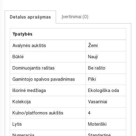
Įvertinimai (0)
Detalus aprašymas
Ypatybės
Avalynės aukštis
Žemi
Būklė
Nauji
Dominuojantis raštas
Be rašto
Gamintojo spalvos pavadinimas
Pilki
Išorinė medžiaga
Ekologiška oda
Kolekcija
Vasariniai
Kulno/platformos aukštis
4
Lytis
Moteriški
Numeracija
Standartinė