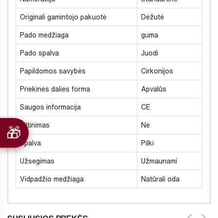
Originali gamintojo pakuotė
Dėžutė
Pado medžiaga
guma
Pado spalva
Juodi
Papildomos savybės
Cirkonijos
Priekinės dalies forma
Apvalūs
Saugos informacija
CE
Šiltinimas
Ne
Spalva
Pilki
Užsegimas
Užmaunami
Vidpadžio medžiaga
Natūrali oda