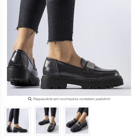
Paspauskite ant nuotraukos norėdami padidinti