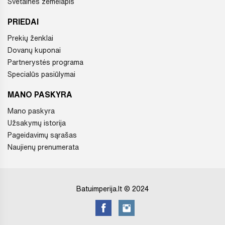
Svetainės žemėlapis
PRIEDAI
Prekių ženklai
Dovanų kuponai
Partnerystės programa
Specialūs pasiūlymai
MANO PASKYRA
Mano paskyra
Užsakymų istorija
Pageidavimų sąrašas
Naujienų prenumerata
Batuimperija.lt © 2024