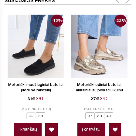
SUSIJUSIOS PREKĖS
-13%
-22%
Moteriški medžiaginiai bateliai
Moteriški odiniai bateliai
juodi be raištelių
auksiniai su plokščiu kulnu
36€
34€
31€
27€
PASIRINKITE DYDĮ
PASIRINKITE DYDĮ
36
38
37
38
40
Į KREPŠELĮ
Į KREPŠELĮ