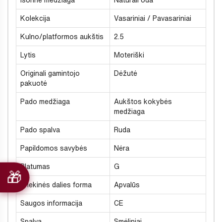
Išorinė medžiaga
Natūrali oda
Kolekcija
Vasariniai / Pavasariniai
Kulno/platformos aukštis
2.5
Lytis
Moteriški
Originali gamintojo
Dėžutė
pakuotė
Pado medžiaga
Aukštos kokybės
medžiaga
Pado spalva
Ruda
Papildomos savybės
Nėra
Platumas
G
Priekinės dalies forma
Apvalūs
Saugos informacija
CE
Spalva
Smėliniai