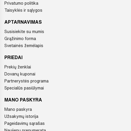
Privatumo politika
Taisyklės ir sąlygos
APTARNAVIMAS
Susisiekite su mumis
Grąžinimo forma
Svetainės žemėlapis
PRIEDAI
Prekių ženklai
Dovanų kuponai
Partnerystės programa
Specialūs pasiūlymai
MANO PASKYRA
Mano paskyra
Užsakymų istorija
Pageidavimų sąrašas
Naujienų prenumerata