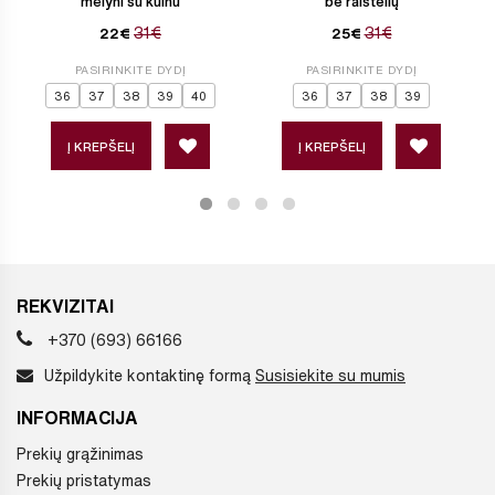
mėlyni su kulnu
be raištelių
31€
31€
22€
25€
PASIRINKITE DYDĮ
PASIRINKITE DYDĮ
36
37
38
39
40
36
37
38
39
Į KREPŠELĮ
Į KREPŠELĮ
REKVIZITAI
+370 (693) 66166
Užpildykite kontaktinę formą
Susisiekite su mumis
INFORMACIJA
Prekių grąžinimas
Prekių pristatymas