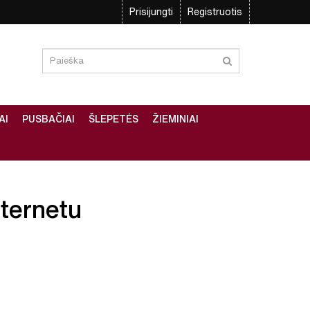
Prisijungti
Registruotis
AI
PUSBAČIAI
ŠLEPETĖS
ŽIEMINIAI
nternetu