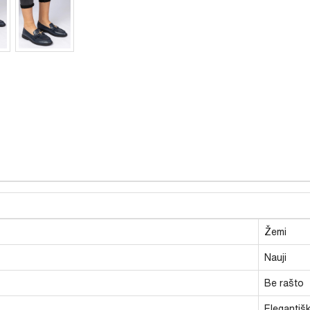
Žemi
Nauji
Be rašto
Elegantišk