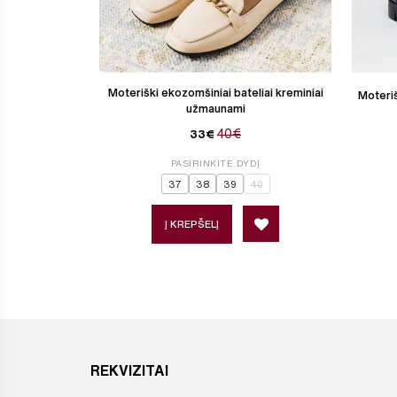
Moteriški ekozomšiniai bateliai kreminiai
Moteriš
užmaunami
40€
33€
PASIRINKITE DYDĮ
37
38
39
40
Į KREPŠELĮ
REKVIZITAI