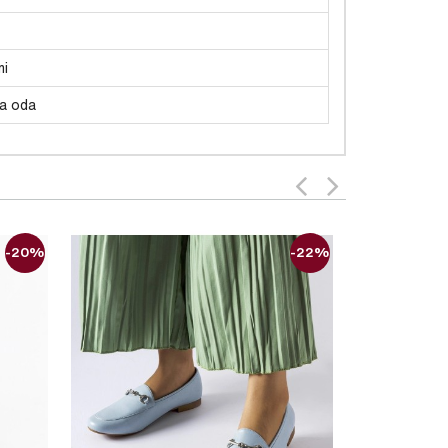
i
a oda
-20%
-22%