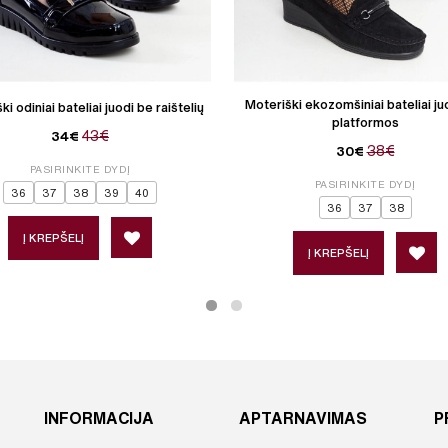
Moteriški ekozomšiniai bateliai ju
ki odiniai bateliai juodi be raištelių
platformos
43€
34€
38€
30€
PASIRINKITE DYDĮ
PASIRINKITE DYDĮ
36
37
38
39
40
36
37
38
Į KREPŠELĮ
Į KREPŠELĮ
INFORMACIJA
APTARNAVIMAS
P