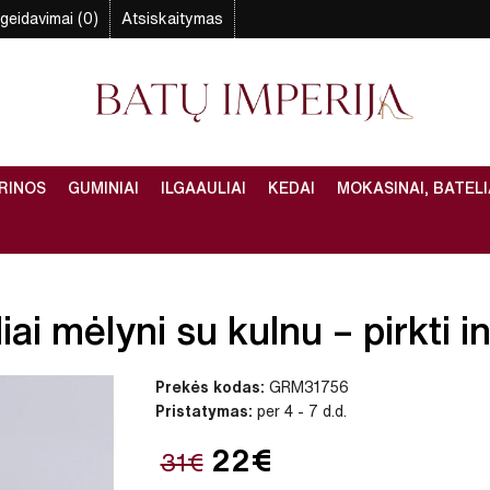
geidavimai (0)
Atsiskaitymas
RINOS
GUMINIAI
ILGAAULIAI
KEDAI
MOKASINAI, BATELI
iai mėlyni su kulnu – pirkti i
Prekės kodas:
GRM31756
Pristatymas:
per 4 - 7 d.d.
22€
31€