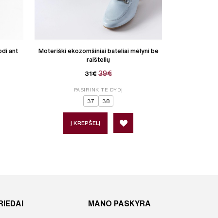
odi ant
Moteriški ekozomšiniai bateliai mėlyni be
Moteriški eko
raištelių
39€
31€
PASIRINKITE DYDĮ
P
37
38
Į KREPŠELĮ
Į 
RIEDAI
MANO PASKYRA