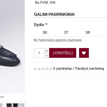
Be PVM: 19€
GALIMI PASIRINKIMAI
Dydis
36
37
38
Patikrinkite gaminio matmenis
Į KREPŠELĮ
0 įvertinimai
/
Parašyti įvertinimą
nti