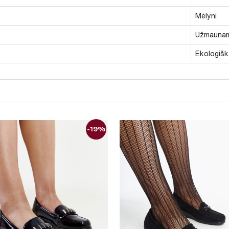
Mėlyni
Užmaunam
Ekologišk
-19%