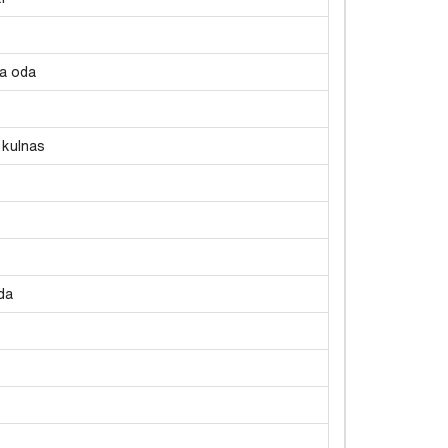
a oda
 kulnas
da