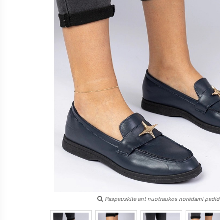
Paspauskite ant nuotraukos norėdami padidi