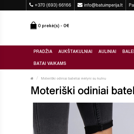
+370 (693) 66166
info@batuimperija.lt
Pa
0 prekė(s) - 0€
PRADŽIA
AUKŠTAKULNIAI
AULINIAI
BALE
BATAI VAIKAMS
Moteriški odiniai bateliai mėlyni su kulnu
Moteriški odiniai batel