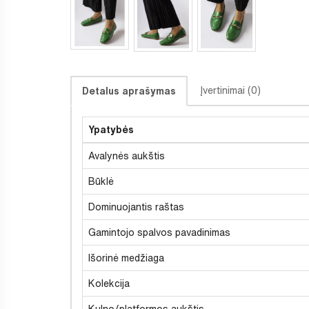
Įvertinimai (0)
Detalus aprašymas
Ypatybės
Avalynės aukštis
Būklė
Dominuojantis raštas
Gamintojo spalvos pavadinimas
Išorinė medžiaga
Kolekcija
Kulno/platformos aukštis