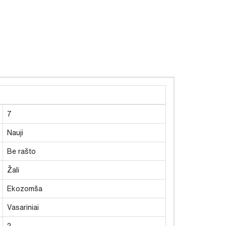
7
Nauji
Be rašto
Žali
Ekozomša
Vasariniai
2