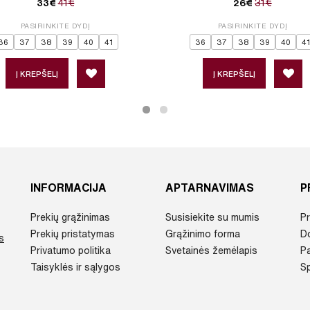
41€
31€
33€
26€
PASIRINKITE DYDĮ
PASIRINKITE DYDĮ
36
37
38
39
40
41
36
37
38
39
40
41
Į KREPŠELĮ
Į KREPŠELĮ
INFORMACIJA
APTARNAVIMAS
P
Prekių grąžinimas
Susisiekite su mumis
Pr
Prekių pristatymas
Grąžinimo forma
D
s
Privatumo politika
Svetainės žemėlapis
P
Taisyklės ir sąlygos
Sp