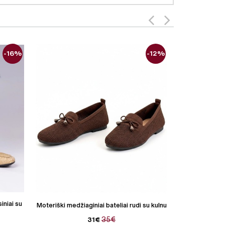
-16%
-12%
iniai su
Moteriški medžiaginiai bateliai rudi su kulnu
Moteriški odin
35€
31€