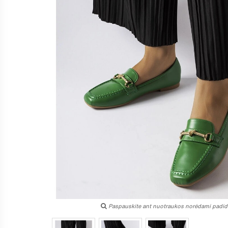
Paspauskite ant nuotraukos norėdami padidi