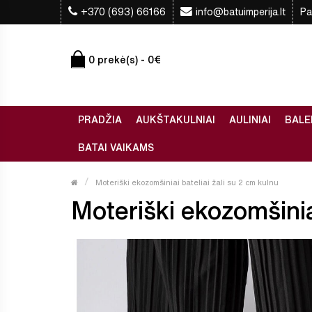
+370 (693) 66166
info@batuimperija.lt
Pa
0 prekė(s) - 0€
PRADŽIA
AUKŠTAKULNIAI
AULINIAI
BALE
BATAI VAIKAMS
Moteriški ekozomšiniai bateliai žali su 2 cm kulnu
Moteriški ekozomšiniai