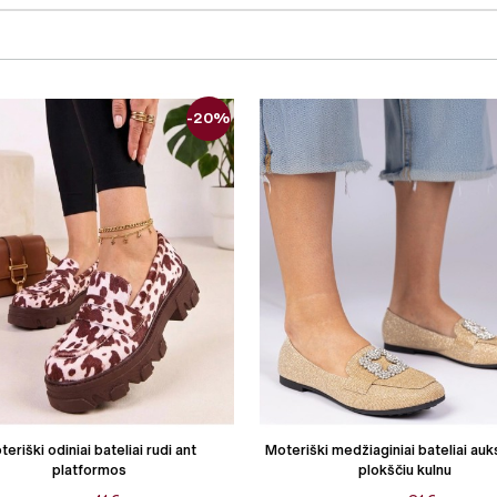
-20%
eriški odiniai bateliai rudi ant
Moteriški medžiaginiai bateliai auks
platformos
plokščiu kulnu