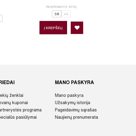
PASIRINKITE DYDĮ
P
38
39
Į KREPŠELĮ
Į 
RIEDAI
MANO PASKYRA
ekių ženklai
Mano paskyra
ovanų kuponai
Užsakymų istorija
artnerystės programa
Pageidavimų sąrašas
ecialūs pasiūlymai
Naujienų prenumerata