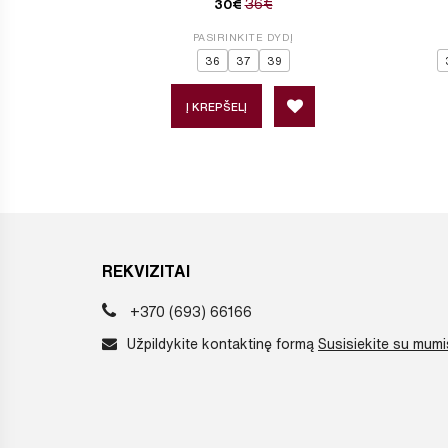
36€
30€
PASIRINKITE DYDĮ
36
37
39
Į KREPŠELĮ
REKVIZITAI
+370 (693) 66166
Užpildykite kontaktinę formą
Susisiekite su mumi