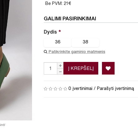
Be PVM: 21€
GALIMI PASIRINKIMAI
Dydis
36
38
Patikrinkite gaminio matmenis
Į KREPŠELĮ
0 įvertinimai
/
Parašyti įvertinimą
nti