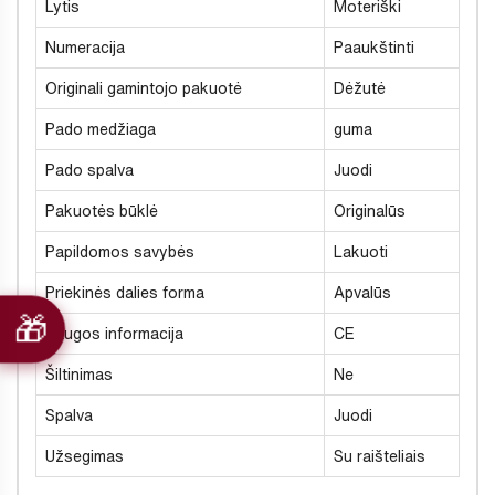
Lytis
Moteriški
Numeracija
Paaukštinti
Originali gamintojo pakuotė
Dėžutė
Pado medžiaga
guma
Pado spalva
Juodi
Pakuotės būklė
Originalūs
Papildomos savybės
Lakuoti
Priekinės dalies forma
Apvalūs
Saugos informacija
CE
Šiltinimas
Ne
Spalva
Juodi
Užsegimas
Su raišteliais