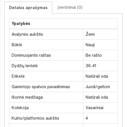
Įvertinimai (0)
Detalus aprašymas
Ypatybės
Avalynės aukštis
Žemi
Būklė
Nauji
Dominuojantis raštas
Be rašto
Dydžių lentelė
36-41
Etiketė
Natūrali oda
Gamintojo spalvos pavadinimas
Juodi/geltoni
Išorinė medžiaga
Natūrali oda
Kolekcija
Vasariniai
Kulno/platformos aukštis
4