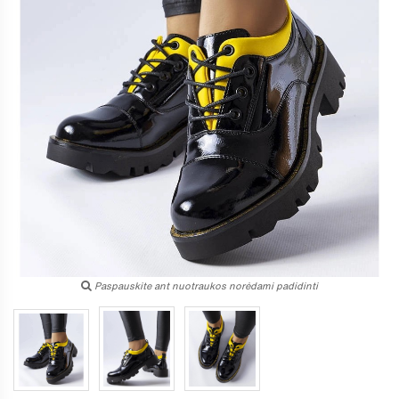
Paspauskite ant nuotraukos norėdami padidinti