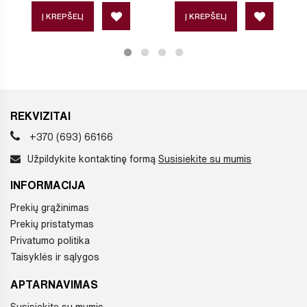
Į KREPŠELĮ
Į KREPŠELĮ
REKVIZITAI
+370 (693) 66166
Užpildykite kontaktinę formą
Susisiekite su mumis
INFORMACIJA
Prekių grąžinimas
Prekių pristatymas
Privatumo politika
Taisyklės ir sąlygos
APTARNAVIMAS
Susisiekite su mumis