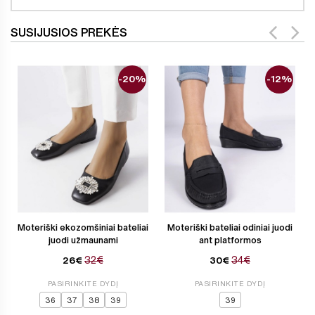
SUSIJUSIOS PREKĖS
-20%
-12%
Moteriški ekozomšiniai bateliai
Moteriški bateliai odiniai juodi
juodi užmaunami
ant platformos
32€
34€
26€
30€
PASIRINKITE DYDĮ
PASIRINKITE DYDĮ
36
37
38
39
39