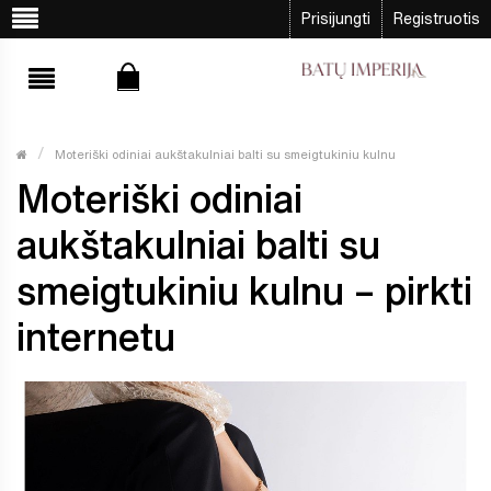
Prisijungti
Registruotis
Moteriški odiniai aukštakulniai balti su smeigtukiniu kulnu
Moteriški odiniai
aukštakulniai balti su
smeigtukiniu kulnu – pirkti
internetu