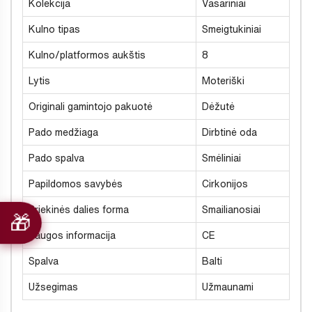
Kolekcija
Vasariniai
Kulno tipas
Smeigtukiniai
Kulno/platformos aukštis
8
Lytis
Moteriški
Originali gamintojo pakuotė
Dėžutė
Pado medžiaga
Dirbtinė oda
Pado spalva
Smėliniai
Papildomos savybės
Cirkonijos
Priekinės dalies forma
Smailianosiai
Saugos informacija
CE
Spalva
Balti
Užsegimas
Užmaunami