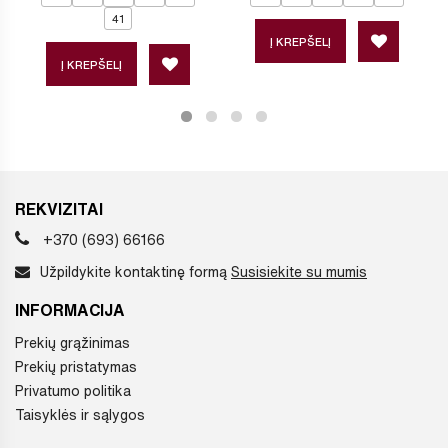
41
Į KREPŠELĮ
Į KREPŠELĮ
REKVIZITAI
+370 (693) 66166
Užpildykite kontaktinę formą
Susisiekite su mumis
INFORMACIJA
Prekių grąžinimas
Prekių pristatymas
Privatumo politika
Taisyklės ir sąlygos