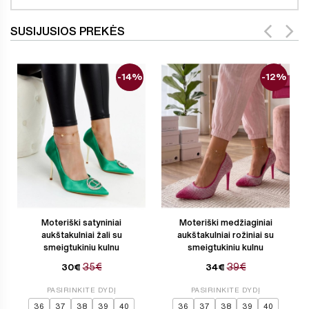
SUSIJUSIOS PREKĖS
-14%
-12%
Moteriški satyniniai
Moteriški medžiaginiai
aukštakulniai žali su
aukštakulniai rožiniai su
smeigtukiniu kulnu
smeigtukiniu kulnu
35€
39€
30€
34€
PASIRINKITE DYDĮ
PASIRINKITE DYDĮ
36
37
38
39
40
36
37
38
39
40