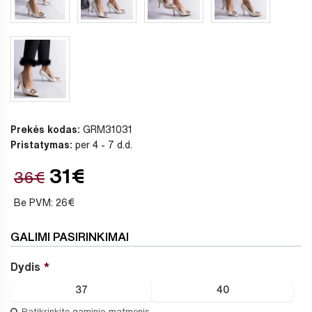
Prekės kodas:
GRM31031
Pristatymas:
per 4 - 7 d.d.
31€
36€
Be PVM: 26€
GALIMI PASIRINKIMAI
Dydis
37
40
Patikrinkite gaminio matmenis