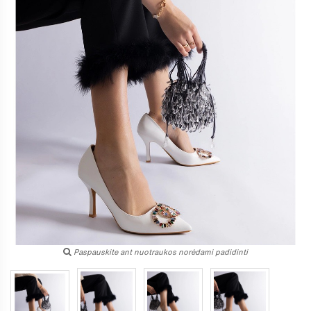
Paspauskite ant nuotraukos norėdami padidinti