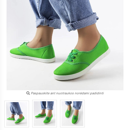
Paspauskite ant nuotraukos norėdami padidinti