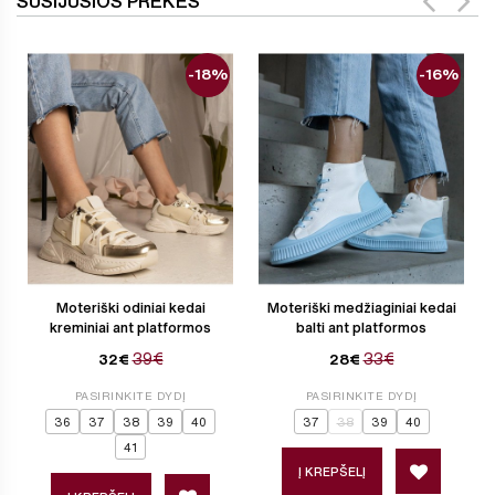
SUSIJUSIOS PREKĖS
-18%
-16%
Moteriški odiniai kedai
Moteriški medžiaginiai kedai
kreminiai ant platformos
balti ant platformos
39€
33€
32€
28€
PASIRINKITE DYDĮ
PASIRINKITE DYDĮ
36
37
38
39
40
37
38
39
40
41
Į KREPŠELĮ