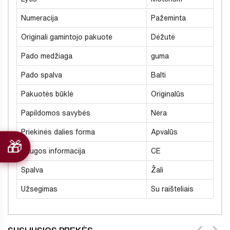
Numeracija
Pažeminta
Originali gamintojo pakuotė
Dėžutė
Pado medžiaga
guma
Pado spalva
Balti
Pakuotės būklė
Originalūs
Papildomos savybės
Nėra
Priekinės dalies forma
Apvalūs
Saugos informacija
CE
Spalva
Žali
Užsegimas
Su raišteliais