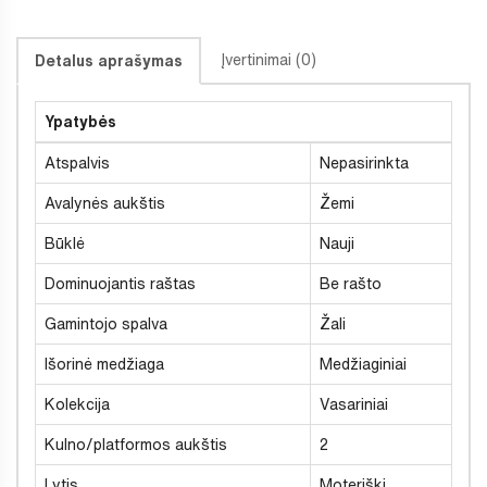
Įvertinimai (0)
Detalus aprašymas
Ypatybės
Atspalvis
Nepasirinkta
Avalynės aukštis
Žemi
Būklė
Nauji
Dominuojantis raštas
Be rašto
Gamintojo spalva
Žali
Išorinė medžiaga
Medžiaginiai
Kolekcija
Vasariniai
Kulno/platformos aukštis
2
Lytis
Moteriški