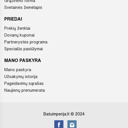
Grąžinimo forma
Svetainės žemėlapis
PRIEDAI
Prekių ženklai
Dovanų kuponai
Partnerystės programa
Specialūs pasiūlymai
MANO PASKYRA
Mano paskyra
Užsakymų istorija
Pageidavimų sąrašas
Naujienų prenumerata
Batuimperija.lt © 2024