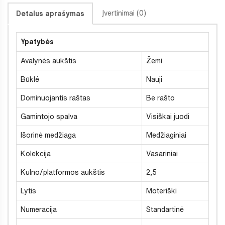
Įvertinimai (0)
Detalus aprašymas
Ypatybės
Avalynės aukštis
Žemi
Būklė
Nauji
Dominuojantis raštas
Be rašto
Gamintojo spalva
Visiškai juodi
Išorinė medžiaga
Medžiaginiai
Kolekcija
Vasariniai
Kulno/platformos aukštis
2,5
Lytis
Moteriški
Numeracija
Standartinė