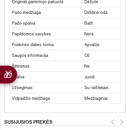
Originali gamintojo pakuotė
Dėžutė
Pado medžiaga
Dirbtinė oda
Pado spalva
Balti
Papildomos savybės
Nėra
Priekinės dalies forma
Apvalūs
Saugos informacija
CE
Šiltinimas
Ne
Spalva
Juodi
Užsegimas
Su raišteliais
Vidpadžio medžiaga
Medžiaginiai
SUSIJUSIOS PREKĖS