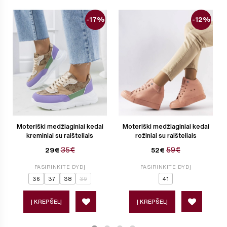
-17%
-12%
Moteriški medžiaginiai kedai
Moteriški medžiaginiai kedai
kreminiai su raišteliais
rožiniai su raišteliais
35€
59€
29€
52€
PASIRINKITE DYDĮ
PASIRINKITE DYDĮ
36
37
38
39
41
Į KREPŠELĮ
Į KREPŠELĮ