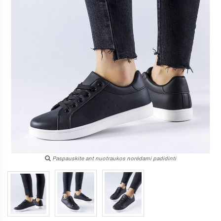
Paspauskite ant nuotraukos norėdami padidinti