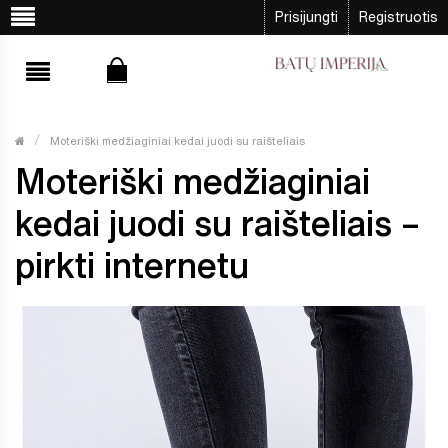
Prisijungti
Registruotis
Moteriški medžiaginiai kedai juodi su raišteliais
Moteriški medžiaginiai
kedai juodi su raišteliais –
pirkti internetu