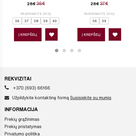
36€
37€
28€
28€
PASIRINKITE DYDĮ
PASIRINKITE DYDĮ
36
37
38
39
40
36
39
Į KREPŠELĮ
Į KREPŠELĮ
REKVIZITAI
+370 (693) 66166
Užpildykite kontaktinę formą
Susisiekite su mumis
INFORMACIJA
Prekių grąžinimas
Prekių pristatymas
Privatumo politika