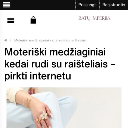
Prisijungti
Registruotis
Moteriški medžiaginiai kedai rudi su raišteliais
Moteriški medžiaginiai
kedai rudi su raišteliais –
pirkti internetu