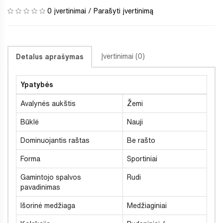
0 įvertinimai
/
Parašyti įvertinimą
Įvertinimai (0)
Detalus aprašymas
Ypatybės
Avalynės aukštis
Žemi
Būklė
Nauji
Dominuojantis raštas
Be rašto
Forma
Sportiniai
Gamintojo spalvos
Rudi
pavadinimas
Išorinė medžiaga
Medžiaginiai