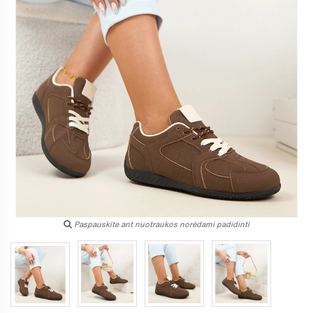
Paspauskite ant nuotraukos norėdami padidinti