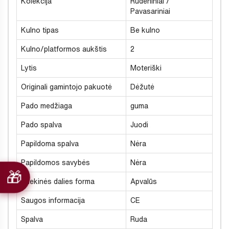
Kolekcija
Rudeniniai /
Pavasariniai
Kulno tipas
Be kulno
Kulno/platformos aukštis
2
Lytis
Moteriški
Originali gamintojo pakuotė
Dėžutė
Pado medžiaga
guma
Pado spalva
Juodi
Papildoma spalva
Nėra
Papildomos savybės
Nėra
Priekinės dalies forma
Apvalūs
Saugos informacija
CE
Spalva
Ruda