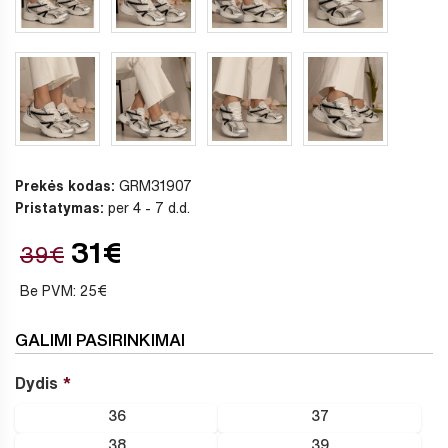
Prekės kodas:
GRM31907
Pristatymas:
per 4 - 7 d.d.
31€
39€
Be PVM: 25€
GALIMI PASIRINKIMAI
Dydis
36
37
38
39