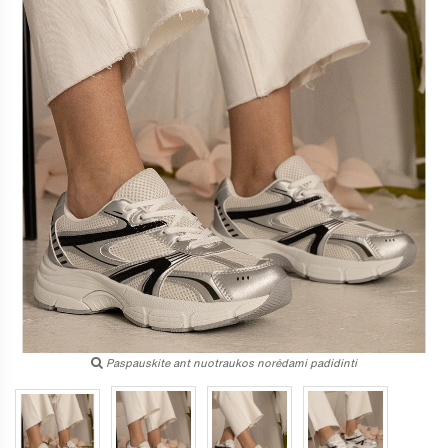
Paspauskite ant nuotraukos norėdami padidinti