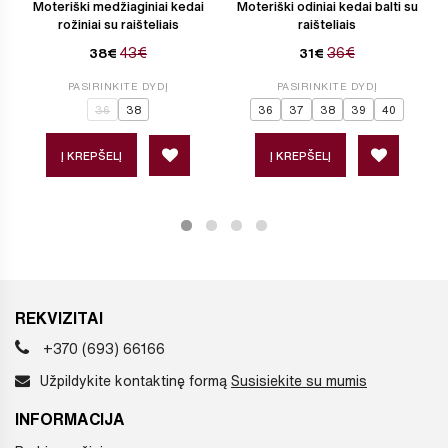
Moteriški medžiaginiai kedai
Moteriški odiniai kedai balti su
rožiniai su raišteliais
raišteliais
43€
36€
38€
31€
PASIRINKITE DYDĮ
PASIRINKITE DYDĮ
36
38
36
37
38
39
40
Į KREPŠELĮ
Į KREPŠELĮ
REKVIZITAI
+370 (693) 66166
Užpildykite kontaktinę formą
Susisiekite su mumis
INFORMACIJA