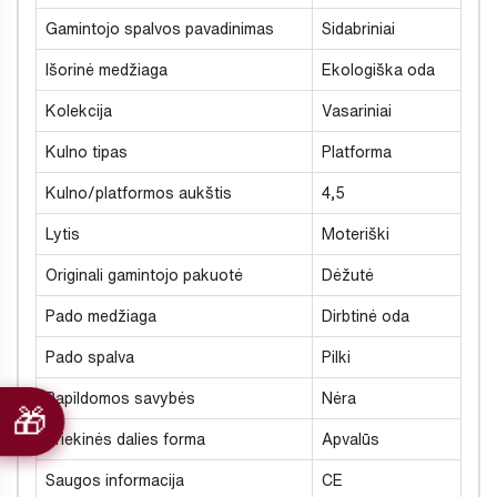
Gamintojo spalvos pavadinimas
Sidabriniai
Išorinė medžiaga
Ekologiška oda
Kolekcija
Vasariniai
Kulno tipas
Platforma
Kulno/platformos aukštis
4,5
Lytis
Moteriški
Originali gamintojo pakuotė
Dėžutė
Pado medžiaga
Dirbtinė oda
Pado spalva
Pilki
Papildomos savybės
Nėra
Priekinės dalies forma
Apvalūs
Saugos informacija
CE