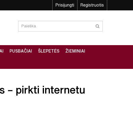
Prisijungti
Registruotis
AI
PUSBAČIAI
ŠLEPETĖS
ŽIEMINIAI
s – pirkti internetu