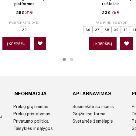
platformos
raišteliais
31€
29€
25€
23€
PASIRINKITE DYDĮ
PASIRINKITE DYDĮ
39
36
37
38
39
40
41
Į KREPŠELĮ
Į KREPŠELĮ
INFORMACIJA
APTARNAVIMAS
P
Prekių grąžinimas
Susisiekite su mumis
Pr
Prekių pristatymas
Grąžinimo forma
D
s
Privatumo politika
Svetainės žemėlapis
P
Taisyklės ir sąlygos
Sp