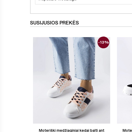
SUSIJUSIOS PREKĖS
-13%
Moteriški medžiaginiai kedai balti ant
Moter