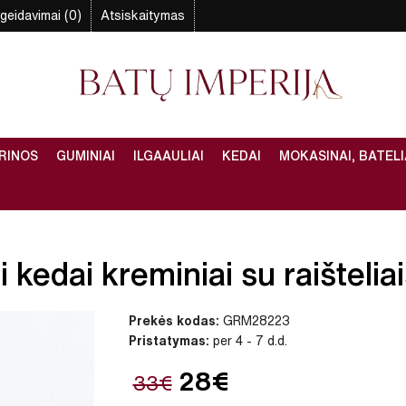
geidavimai (0)
Atsiskaitymas
RINOS
GUMINIAI
ILGAAULIAI
KEDAI
MOKASINAI, BATELI
kedai kreminiai su raišteliai
Prekės kodas:
GRM28223
Pristatymas:
per 4 - 7 d.d.
28€
33€