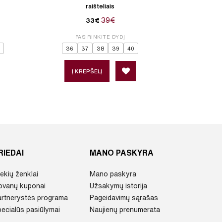
raišteliais
39€
33€
PASIRINKITE DYDĮ
P
36
37
38
39
40
Į KREPŠELĮ
Į 
RIEDAI
MANO PASKYRA
ekių ženklai
Mano paskyra
ovanų kuponai
Užsakymų istorija
artnerystės programa
Pageidavimų sąrašas
ecialūs pasiūlymai
Naujienų prenumerata