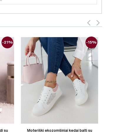
-21%
-15%
di su
Moteriški ekozomšiniai kedai balti su
Moteriški m