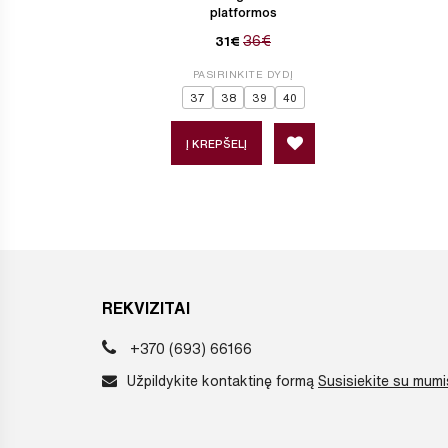
platformos
36€
31€
PASIRINKITE DYDĮ
37
38
39
40
Į KREPŠELĮ
REKVIZITAI
+370 (693) 66166
Užpildykite kontaktinę formą
Susisiekite su mumi