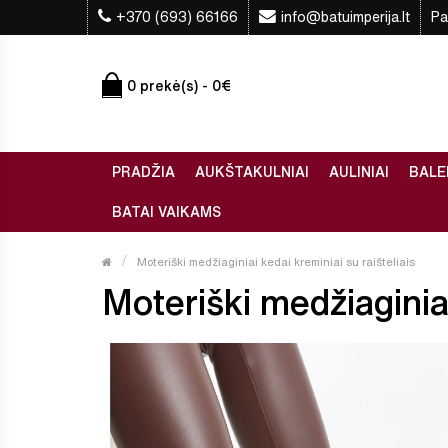
+370 (693) 66166
info@batuimperija.lt
Pa
0 prekė(s) - 0€
PRADŽIA
AUKŠTAKULNIAI
AULINIAI
BALE
BATAI VAIKAMS
Moteriški medžiaginiai kedai kreminiai su raišteliais
Moteriški medžiaginiai 