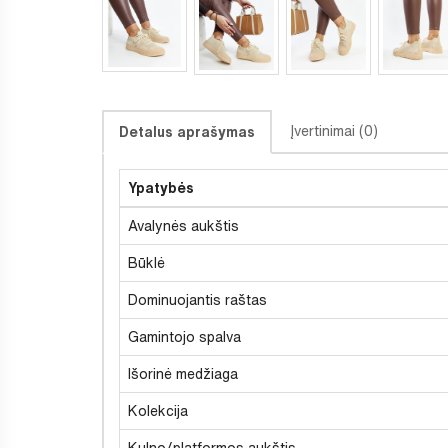
Įvertinimai (0)
Detalus aprašymas
Ypatybės
Avalynės aukštis
Būklė
Dominuojantis raštas
Gamintojo spalva
Išorinė medžiaga
Kolekcija
Kulno/platformos aukštis