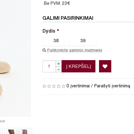
Be PVM: 23€
GALIMI PASIRINKIMAI
Dydis
38
39
Patikrinkite gaminio matmenis
Į KREPŠELĮ
0 įvertinimai
/
Parašyti įvertinimą
nti