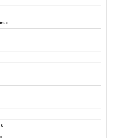
niai
is
ai