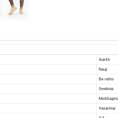
Aukšti
Nauji
Be rašto
Smėliniai
Medžiagini
Vasariniai
3,5