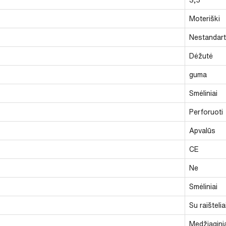
Moteriški
Nestandarti
Dėžutė
guma
Smėliniai
Perforuoti
Apvalūs
CE
Ne
Smėliniai
Su raištelia
Medžiagini