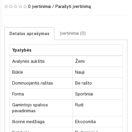
0 įvertinimai
/
Parašyti įvertinimą
Įvertinimai (0)
Detalus aprašymas
Ypatybės
Avalynės aukštis
Žemi
Būklė
Nauji
Dominuojantis raštas
Be rašto
Forma
Sportiniai
Gamintojo spalvos
Rudi
pavadinimas
Išorinė medžiaga
Ekozomša