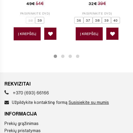
54€
39€
49€
32€
PASIRINKITE DYDĮ
PASIRINKITE DYDĮ
38
39
36
37
38
39
40
Į KREPŠELĮ
Į KREPŠELĮ
REKVIZITAI
+370 (693) 66166
Užpildykite kontaktinę formą
Susisiekite su mumis
INFORMACIJA
Prekių grąžinimas
Prekių pristatymas