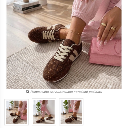
Paspauskite ant nuotraukos norėdami padidinti