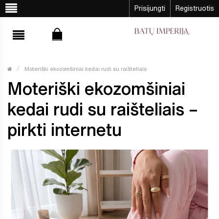
Prisijungti
Registruotis
Moteriški ekozomšiniai kedai rudi su raišteliais
Moteriški ekozomšiniai
kedai rudi su raišteliais –
pirkti internetu