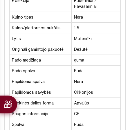
Kolekcija
Rudeniniai /
Pavasariniai
Kulno tipas
Nėra
Kulno/platformos aukštis
1.5
Lytis
Moteriški
Originali gamintojo pakuotė
Dėžutė
Pado medžiaga
guma
Pado spalva
Ruda
Papildoma spalva
Nėra
Papildomos savybės
Cirkonijos
Priekinės dalies forma
Apvalūs
Saugos informacija
CE
Spalva
Ruda