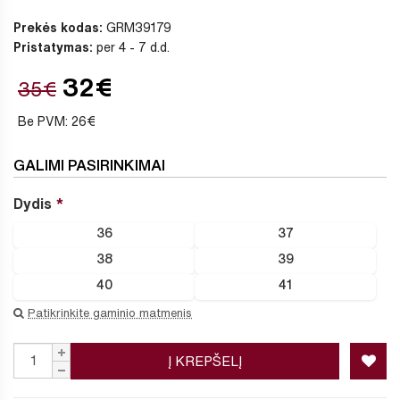
Prekės kodas:
GRM39179
Pristatymas:
per 4 - 7 d.d.
32€
35€
Be PVM: 26€
GALIMI PASIRINKIMAI
Dydis
36
37
38
39
40
41
Patikrinkite gaminio matmenis
Į KREPŠELĮ