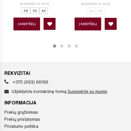
PASIRINKITE DYDĮ
PASIRINKITE DYDĮ
38
39
40
36
40
Į KREPŠELĮ
Į KREPŠELĮ
REKVIZITAI
+370 (693) 66166
Užpildykite kontaktinę formą
Susisiekite su mumis
INFORMACIJA
Prekių grąžinimas
Prekių pristatymas
Privatumo politika