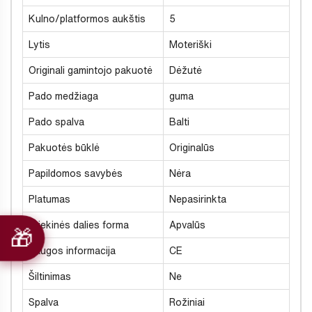
Kulno/platformos aukštis
5
Lytis
Moteriški
Originali gamintojo pakuotė
Dėžutė
Pado medžiaga
guma
Pado spalva
Balti
Pakuotės būklė
Originalūs
Papildomos savybės
Nėra
Platumas
Nepasirinkta
Priekinės dalies forma
Apvalūs
Saugos informacija
CE
Šiltinimas
Ne
Spalva
Rožiniai