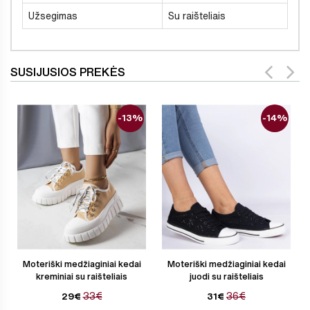
Užsegimas
Su raišteliais
SUSIJUSIOS PREKĖS
-13%
-14%
Moteriški medžiaginiai kedai
Moteriški medžiaginiai kedai
kreminiai su raišteliais
juodi su raišteliais
33€
36€
29€
31€