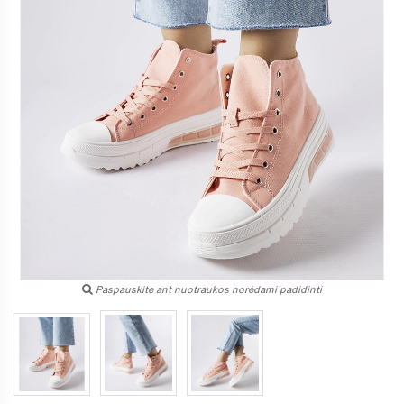
Paspauskite ant nuotraukos norėdami padidinti