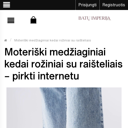
Prisijungti
Registruotis
Moteriški medžiaginiai kedai rožiniai su raišteliais
Moteriški medžiaginiai
kedai rožiniai su raišteliais
– pirkti internetu