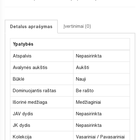
Įvertinimai (0)
Detalus aprašymas
Ypatybės
Atspalvis
Nepasirinkta
Avalynės aukštis
Aukšti
Būklė
Nauji
Dominuojantis raštas
Be rašto
Išorinė medžiaga
Medžiaginiai
JAV dydis
Nepasirinkta
JK dydis
Nepasirinkta
Kolekcija
Vasariniai / Pavasariniai