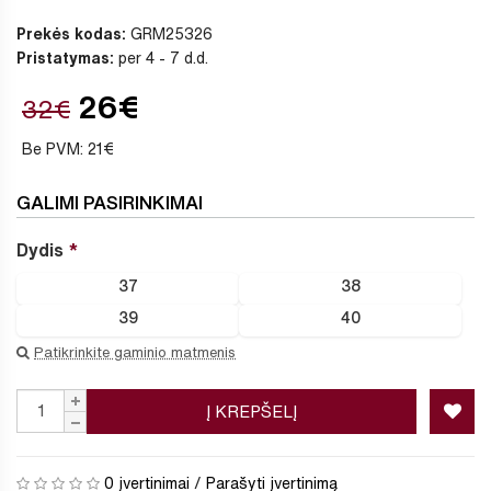
Prekės kodas:
GRM25326
Pristatymas:
per 4 - 7 d.d.
26€
32€
Be PVM: 21€
GALIMI PASIRINKIMAI
Dydis
37
38
39
40
Patikrinkite gaminio matmenis
Į KREPŠELĮ
0 įvertinimai
/
Parašyti įvertinimą