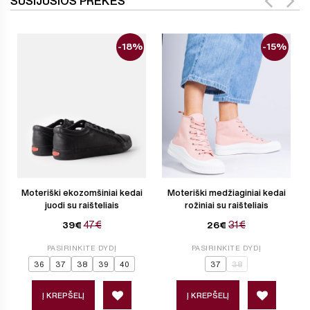
SUSIJUSIOS PREKĖS
-18%
-15%
Moteriški ekozomšiniai kedai
Moteriški medžiaginiai kedai
juodi su raišteliais
rožiniai su raišteliais
47€
31€
39€
26€
PASIRINKITE DYDĮ
PASIRINKITE DYDĮ
36
37
38
39
40
37
38
Į KREPŠELĮ
Į KREPŠELĮ