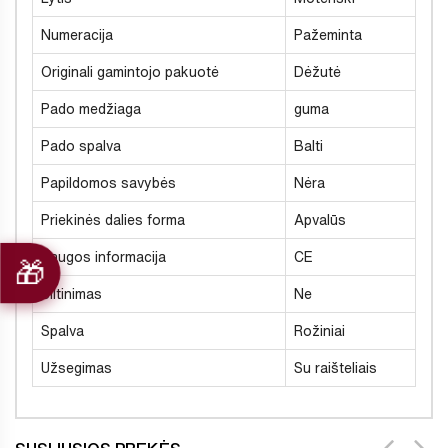
Numeracija
Pažeminta
Originali gamintojo pakuotė
Dėžutė
Pado medžiaga
guma
Pado spalva
Balti
Papildomos savybės
Nėra
Priekinės dalies forma
Apvalūs
Saugos informacija
CE
Šiltinimas
Ne
Spalva
Rožiniai
Užsegimas
Su raišteliais