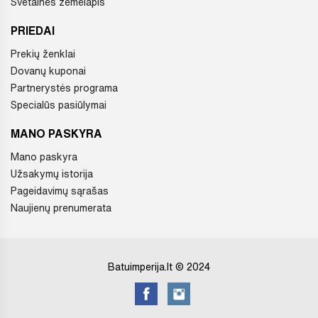
Svetainės žemėlapis
PRIEDAI
Prekių ženklai
Dovanų kuponai
Partnerystės programa
Specialūs pasiūlymai
MANO PASKYRA
Mano paskyra
Užsakymų istorija
Pageidavimų sąrašas
Naujienų prenumerata
Batuimperija.lt © 2024