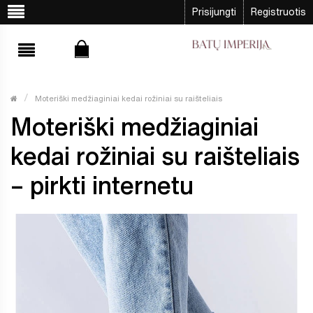
Prisijungti
Registruotis
Moteriški medžiaginiai kedai rožiniai su raišteliais
Moteriški medžiaginiai
kedai rožiniai su raišteliais
– pirkti internetu