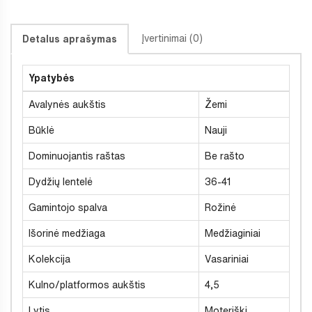
Įvertinimai (0)
Detalus aprašymas
Ypatybės
Avalynės aukštis
Žemi
Būklė
Nauji
Dominuojantis raštas
Be rašto
Dydžių lentelė
36-41
Gamintojo spalva
Rožinė
Išorinė medžiaga
Medžiaginiai
Kolekcija
Vasariniai
Kulno/platformos aukštis
4,5
Lytis
Moteriški