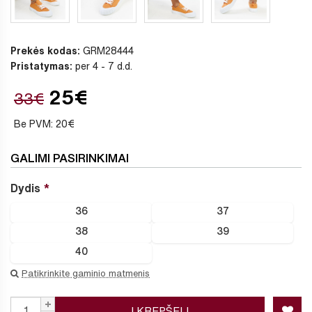
Prekės kodas:
GRM28444
Pristatymas:
per 4 - 7 d.d.
25€
33€
Be PVM: 20€
GALIMI PASIRINKIMAI
Dydis
36
37
38
39
40
Patikrinkite gaminio matmenis
Į KREPŠELĮ