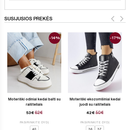
SUSIJUSIOS PREKĖS
-14%
-17%
Moteriški odiniai kedai balti su
Moteriški ekozomšiniai kedai
raišteliais
juodi su raišteliais
62€
50€
53€
42€
PASIRINKITE DYDĮ
PASIRINKITE DYDĮ
40
36
37