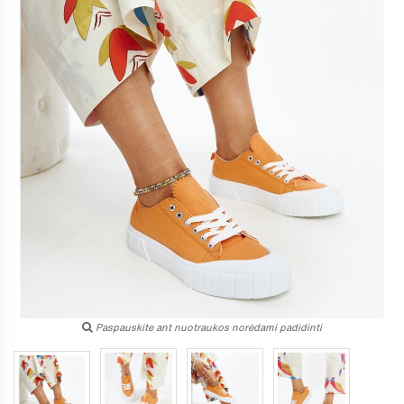
Paspauskite ant nuotraukos norėdami padidinti