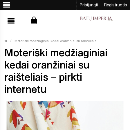
Prisijungti
Registruotis
Moteriški medžiaginiai kedai oranžiniai su raišteliais
Moteriški medžiaginiai
kedai oranžiniai su
raišteliais – pirkti
internetu