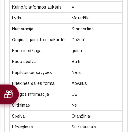
Kulno/platformos aukštis
4
Lytis
Moteriški
Numeracija
Standartinė
Originali gamintojo pakuotė
Dėžutė
Pado medžiaga
guma
Pado spalva
Balti
Papildomos savybės
Nėra
Priekinės dalies forma
Apvalūs
Saugos informacija
CE
Šiltinimas
Ne
Spalva
Oranžiniai
Užsegimas
Su raišteliais