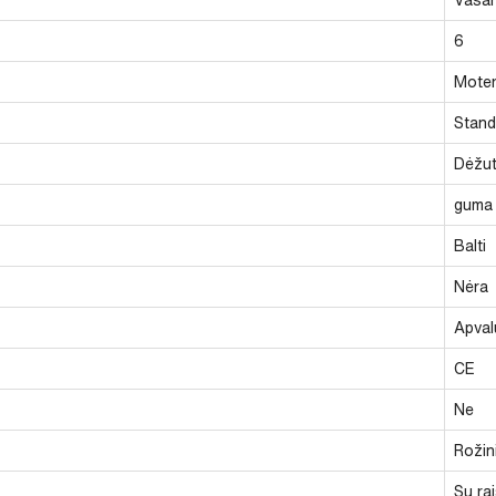
6
Moter
Stand
Dėžu
guma
Balti
Nėra
Apval
CE
Ne
Rožin
Su rai