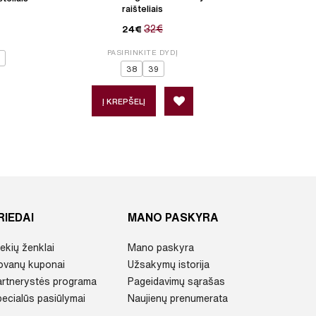
raišteliais
32€
24€
PASIRINKITE DYDĮ
P
38
39
Į KREPŠELĮ
Į 
RIEDAI
MANO PASKYRA
ekių ženklai
Mano paskyra
ovanų kuponai
Užsakymų istorija
artnerystės programa
Pageidavimų sąrašas
ecialūs pasiūlymai
Naujienų prenumerata