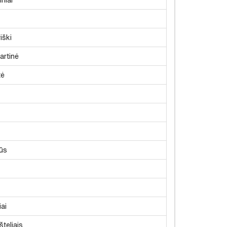
iški
artinė
tė
ūs
iai
šteliais