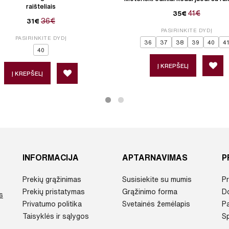
raišteliais
41€
35€
36€
31€
PASIRINKITE DYDĮ
PASIRINKITE DYDĮ
36
37
38
39
40
41
40
Į KREPŠELĮ
Į KREPŠELĮ
INFORMACIJA
APTARNAVIMAS
P
Prekių grąžinimas
Susisiekite su mumis
Pr
Prekių pristatymas
Grąžinimo forma
D
s
Privatumo politika
Svetainės žemėlapis
P
Taisyklės ir sąlygos
Sp