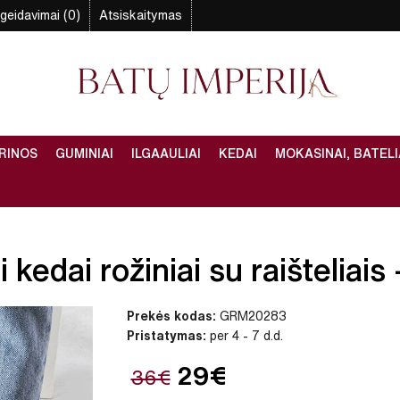
geidavimai (0)
Atsiskaitymas
RINOS
GUMINIAI
ILGAAULIAI
KEDAI
MOKASINAI, BATELI
kedai rožiniai su raišteliais 
Prekės kodas:
GRM20283
Pristatymas:
per 4 - 7 d.d.
29€
36€