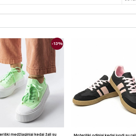
-13%
riški medžiaginiai kedai žali su
Moteriški odiniai kedai juodi su rai