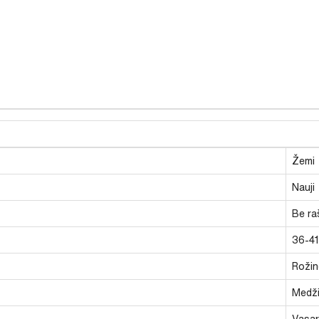
Žemi
Nauji
Be ra
36-41
Rožin
Medži
Vasari