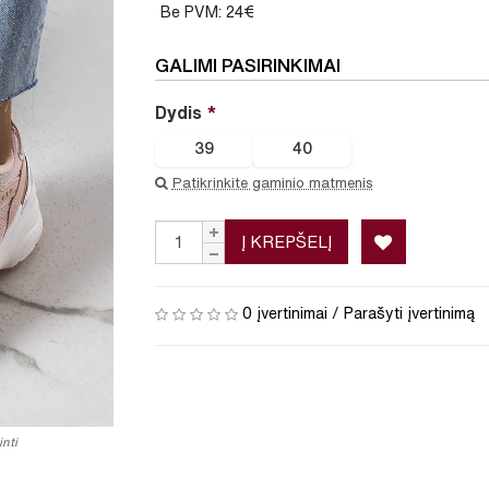
Be PVM: 24€
GALIMI PASIRINKIMAI
Dydis
39
40
Patikrinkite gaminio matmenis
Į KREPŠELĮ
0 įvertinimai
/
Parašyti įvertinimą
nti