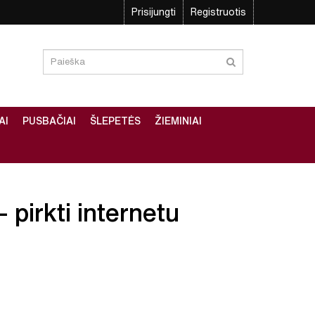
Prisijungti
Registruotis
AI
PUSBAČIAI
ŠLEPETĖS
ŽIEMINIAI
– pirkti internetu