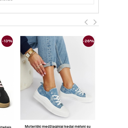
-13%
-26%
Moteriški medžiaginiai kedai mėlyni su
Moteriški ekoz
šteliais