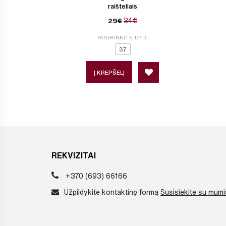
raišteliais
34€
29€
PASIRINKITE DYDĮ
37
Į KREPŠELĮ
REKVIZITAI
+370 (693) 66166
Užpildykite kontaktinę formą
Susisiekite su mumi