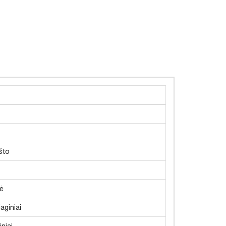
što
ė
aginiai
niai