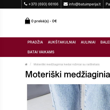
+370 (693) 66166
info@batuimperija.lt
Pa
0 prekė(s) - 0€
PRADŽIA
AUKŠTAKULNIAI
AULINIAI
BALE
BATAI VAIKAMS
Moteriški medžiaginiai kedai rožiniai su raišteliais
Moteriški medžiaginiai 