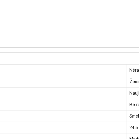
Nėra
Žem
Nauj
Be r
Smėl
24.5
Medž