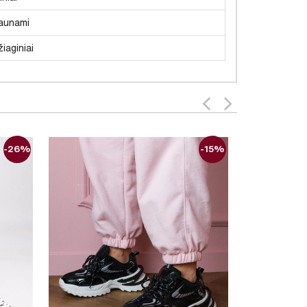
aunami
iaginiai
-26%
-15%