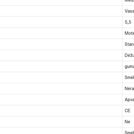
Vasa
5,5
Mote
Stan
Dėž
gum
Smėl
Nėra
Apva
CE
Ne
Smėl