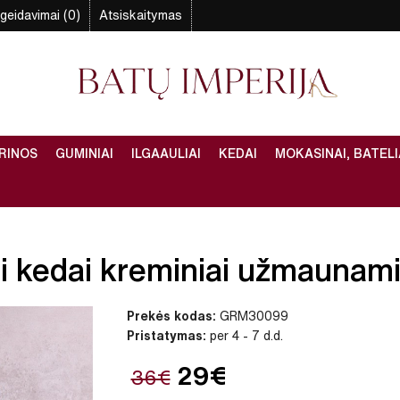
geidavimai (0)
Atsiskaitymas
RINOS
GUMINIAI
ILGAAULIAI
KEDAI
MOKASINAI, BATELI
i kedai kreminiai užmaunami 
Prekės kodas:
GRM30099
Pristatymas:
per 4 - 7 d.d.
29€
36€