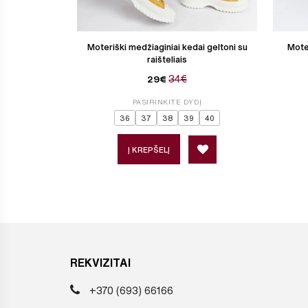
Moteriški medžiaginiai kedai geltoni su
Moter
raišteliais
34€
29€
PASIRINKITE DYDĮ
36
37
38
39
40
Į KREPŠELĮ
REKVIZITAI
+370 (693) 66166