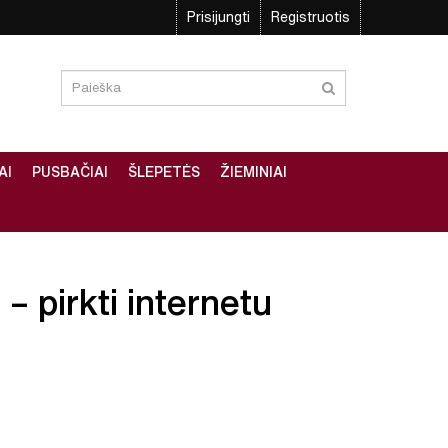
Prisijungti
Registruotis
AI
PUSBAČIAI
ŠLEPETĖS
ŽIEMINIAI
– pirkti internetu