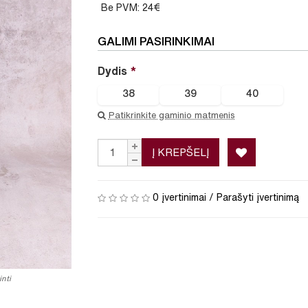
Be PVM: 24€
GALIMI PASIRINKIMAI
Dydis
38
39
40
Patikrinkite gaminio matmenis
Į KREPŠELĮ
0 įvertinimai
/
Parašyti įvertinimą
nti