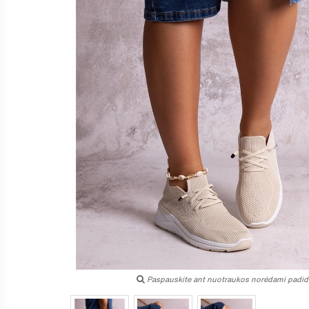
Paspauskite ant nuotraukos norėdami padidi