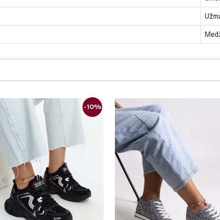
Užm
Medž
-10%