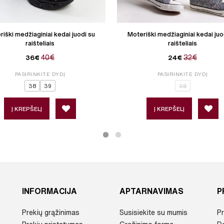
iški medžiaginiai kedai juodi su
Moteriški medžiaginiai kedai juo
raišteliais
raišteliais
40€
32€
36€
24€
PASIRINKITE DYDĮ
PASIRINKITE DYDĮ
38
39
38
Į KREPŠELĮ
Į KREPŠELĮ
INFORMACIJA
APTARNAVIMAS
P
Prekių grąžinimas
Susisiekite su mumis
Pr