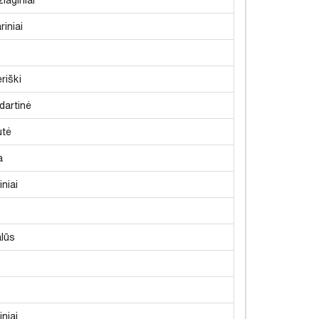
riniai
riški
dartinė
utė
a
iniai
lūs
iniai