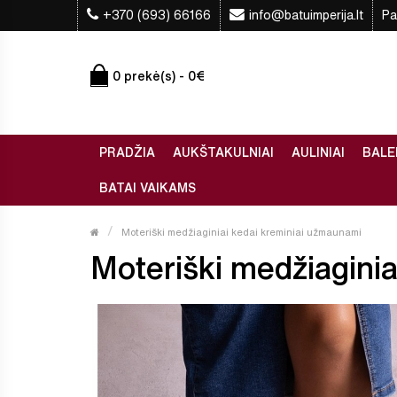
+370 (693) 66166
info@batuimperija.lt
Pa
0 prekė(s) - 0€
PRADŽIA
AUKŠTAKULNIAI
AULINIAI
BALE
BATAI VAIKAMS
Moteriški medžiaginiai kedai kreminiai užmaunami
Moteriški medžiaginia