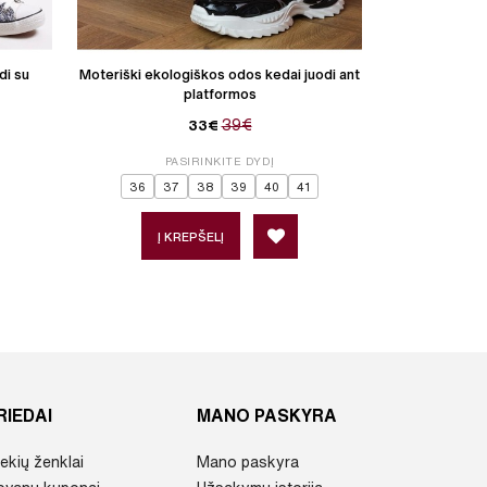
di su
Moteriški ekologiškos odos kedai juodi ant
Moteriški ek
platformos
39€
33€
PASIRINKITE DYDĮ
P
36
37
38
39
40
41
Į KREPŠELĮ
Į 
RIEDAI
MANO PASKYRA
ekių ženklai
Mano paskyra