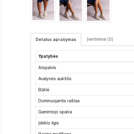
Įvertinimai (0)
Detalus aprašymas
Ypatybės
Atspalvis
Avalynės aukštis
Būklė
Dominuojantis raštas
Gamintojo spalva
Įdėklo ilgis
Išorinė medžiaga