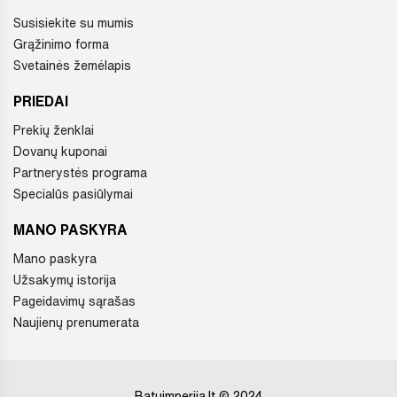
Susisiekite su mumis
Grąžinimo forma
Svetainės žemėlapis
PRIEDAI
Prekių ženklai
Dovanų kuponai
Partnerystės programa
Specialūs pasiūlymai
MANO PASKYRA
Mano paskyra
Užsakymų istorija
Pageidavimų sąrašas
Naujienų prenumerata
Batuimperija.lt © 2024