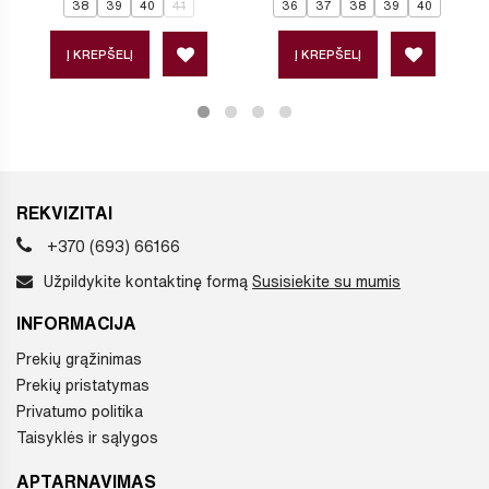
38
39
40
41
36
37
38
39
40
Į KREPŠELĮ
Į KREPŠELĮ
REKVIZITAI
+370 (693) 66166
Užpildykite kontaktinę formą
Susisiekite su mumis
INFORMACIJA
Prekių grąžinimas
Prekių pristatymas
Privatumo politika
Taisyklės ir sąlygos
APTARNAVIMAS