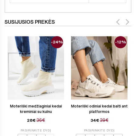
SUSIJUSIOS PREKĖS
-24%
-12%
Moteriški medžiaginiai kedai
Moteriški odiniai kedai balti ant
kreminiai su kulnu
platformos
36€
39€
28€
34€
PASIRINKITE DYDĮ
PASIRINKITE DYDĮ