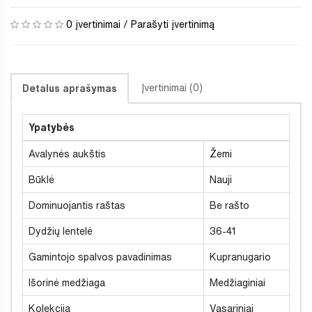
0 įvertinimai
/
Parašyti įvertinimą
Įvertinimai (0)
Detalus aprašymas
Ypatybės
Avalynės aukštis
Žemi
Būklė
Nauji
Dominuojantis raštas
Be rašto
Dydžių lentelė
36-41
Gamintojo spalvos pavadinimas
Kupranugario
Išorinė medžiaga
Medžiaginiai
Kolekcija
Vasariniai