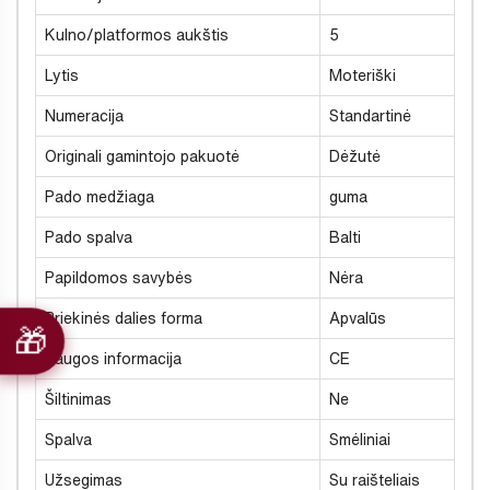
Kulno/platformos aukštis
5
Lytis
Moteriški
Numeracija
Standartinė
Originali gamintojo pakuotė
Dėžutė
Pado medžiaga
guma
Pado spalva
Balti
Papildomos savybės
Nėra
Priekinės dalies forma
Apvalūs
Saugos informacija
CE
Šiltinimas
Ne
Spalva
Smėliniai
Užsegimas
Su raišteliais