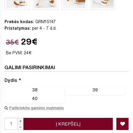
Prekės kodas:
GRM15147
Pristatymas:
per 4 - 7 d.d.
29€
35€
Be PVM: 24€
GALIMI PASIRINKIMAI
Dydis
38
39
40
Patikrinkite gaminio matmenis
Į KREPŠELĮ