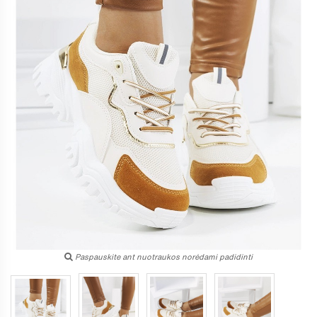
Paspauskite ant nuotraukos norėdami padidinti