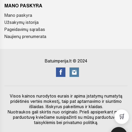
MANO PASKYRA
Mano paskyra
Užsakymų istorija
Pageidavimų sąrašas
Naujienų prenumerata
Batuimperija.lt © 2024
Visos kainos nurodytos eurais ir apima įstatymų numatytą
pridėtinės vertės mokestį, taip pat aptarnavimo ir siuntimo
išlaidas. Išskyrus pakeitimus ir klaidas.
Nuotraukos gali skirtis nuo originalo. Prieš apsiperkant mūsų
🛒
parduotuvę kviečiame susipažinti su mūsų parduotuvės
taisyklėmis bei privatumo politiką.