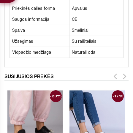
Priekinės dalies forma
Apvalūs
Saugos informacija
CE
Spalva
Smėliniai
Užsegimas
Su raišteliais
Vidpadžio medžiaga
Natūrali oda
SUSIJUSIOS PREKĖS
-20%
-17%