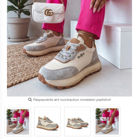
Paspauskite ant nuotraukos norėdami padidinti