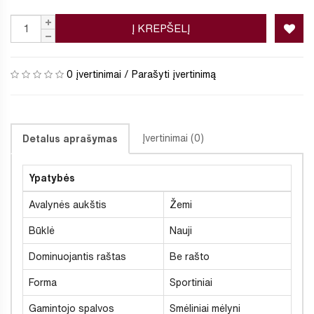
Į KREPŠELĮ
0 įvertinimai
/
Parašyti įvertinimą
Įvertinimai (0)
Detalus aprašymas
Ypatybės
Avalynės aukštis
Žemi
Būklė
Nauji
Dominuojantis raštas
Be rašto
Forma
Sportiniai
Gamintojo spalvos
Smėliniai mėlyni