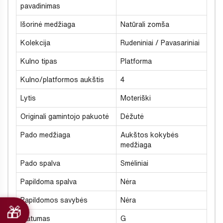
pavadinimas
Išorinė medžiaga
Natūrali zomša
Kolekcija
Rudeniniai / Pavasariniai
Kulno tipas
Platforma
Kulno/platformos aukštis
4
Lytis
Moteriški
Originali gamintojo pakuotė
Dėžutė
Pado medžiaga
Aukštos kokybės
medžiaga
Pado spalva
Smėliniai
Papildoma spalva
Nėra
Papildomos savybės
Nėra
Platumas
G