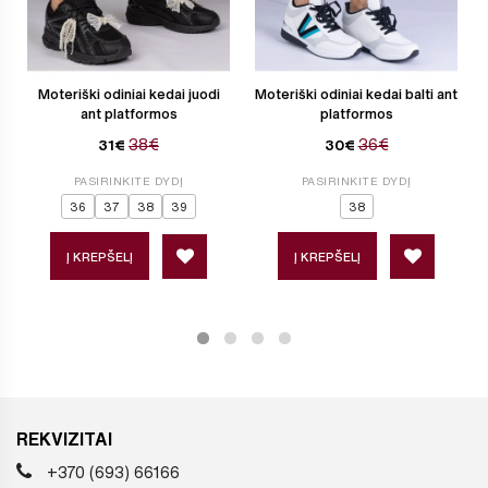
Moteriški odiniai kedai juodi
Moteriški odiniai kedai balti ant
ant platformos
platformos
38€
36€
31€
30€
PASIRINKITE DYDĮ
PASIRINKITE DYDĮ
36
37
38
39
38
Į KREPŠELĮ
Į KREPŠELĮ
REKVIZITAI
+370 (693) 66166