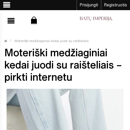
Prisijungti
Registruotis
Moteriški medžiaginiai kedai juodi su raišteliais
Moteriški medžiaginiai
kedai juodi su raišteliais –
pirkti internetu