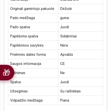
Originali gamintojo pakuotė
Dėžutė
Pado medžiaga
guma
Pado spalva
Juodi
Papildoma spalva
Sidabriniai
Papildomos savybės
Nėra
Priekinės dalies forma
Apvalūs
Saugos informacija
CE
Šiltinimas
Ne
Spalva
Juodi
Užsegimas
Su raišteliais
Vidpadžio medžiaga
Piana