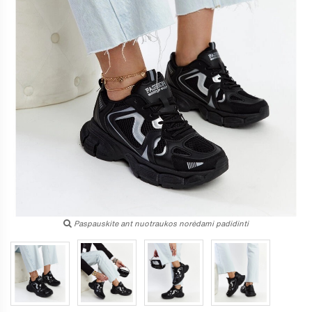
Paspauskite ant nuotraukos norėdami padidinti