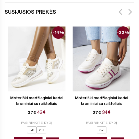
SUSIJUSIOS PREKĖS
-14%
-22%
Moteriški medžiaginiai kedai
Moteriški medžiaginiai kedai
kreminiai su raišteliais
kreminiai su raišteliais
43€
34€
37€
27€
PASIRINKITE DYDĮ
PASIRINKITE DYDĮ
38
39
37