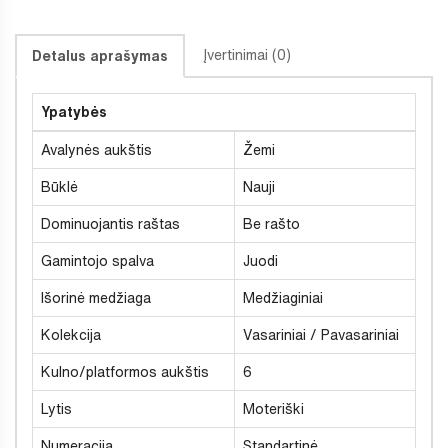
Įvertinimai (0)
Detalus aprašymas
Ypatybės
Avalynės aukštis
Žemi
Būklė
Nauji
Dominuojantis raštas
Be rašto
Gamintojo spalva
Juodi
Išorinė medžiaga
Medžiaginiai
Kolekcija
Vasariniai / Pavasariniai
Kulno/platformos aukštis
6
Lytis
Moteriški
Numeracija
Standartinė