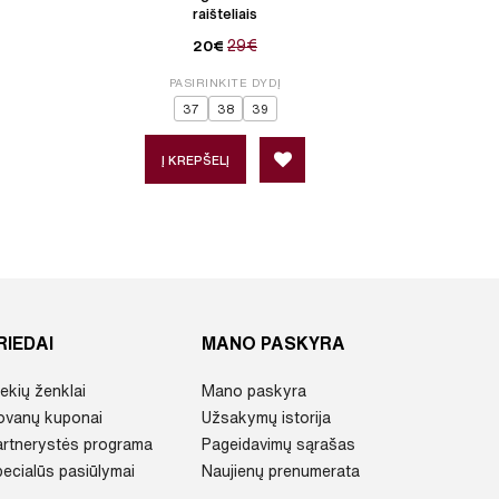
raišteliais
29€
20€
PASIRINKITE DYDĮ
P
37
38
39
Į KREPŠELĮ
Į 
RIEDAI
MANO PASKYRA
ekių ženklai
Mano paskyra
ovanų kuponai
Užsakymų istorija
artnerystės programa
Pageidavimų sąrašas
ecialūs pasiūlymai
Naujienų prenumerata