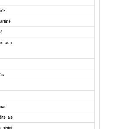
iški
artinė
tė
inė oda
ūs
iai
šteliais
aginiai