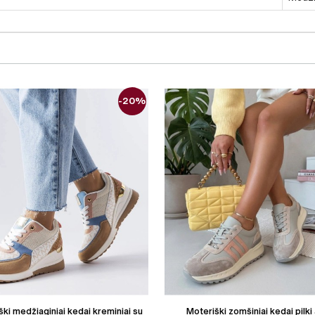
-20%
ki medžiaginiai kedai kreminiai su
Moteriški zomšiniai kedai pilki