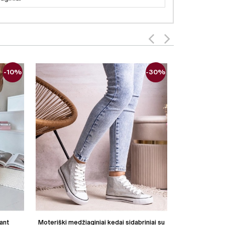
-10%
-30%
 ant
Moteriški medžiaginiai kedai sidabriniai su
Moteriški m