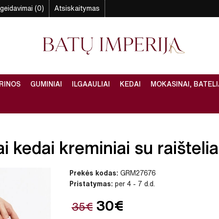
geidavimai (0)
Atsiskaitymas
RINOS
GUMINIAI
ILGAAULIAI
KEDAI
MOKASINAI, BATELI
 kedai kreminiai su raišteliai
Prekės kodas:
GRM27676
Pristatymas:
per 4 - 7 d.d.
30€
35€