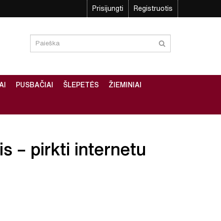
Prisijungti
Registruotis
AI
PUSBAČIAI
ŠLEPETĖS
ŽIEMINIAI
s – pirkti internetu