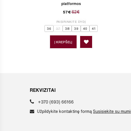
platformos
62€
57€
PASIRINKITE DYDĮ
36
37
38
39
40
41
Į KREPŠELĮ
REKVIZITAI
+370 (693) 66166
Užpildykite kontaktinę formą
Susisiekite su mumi