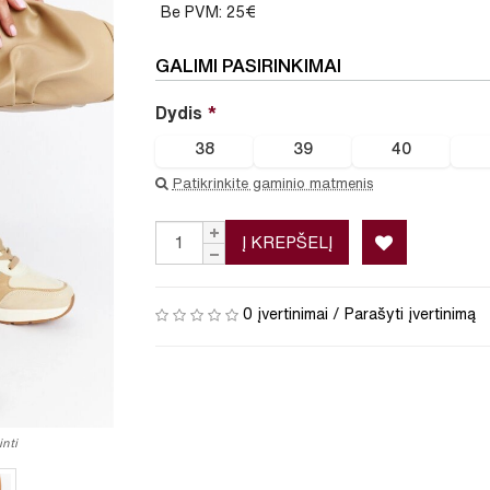
Be PVM: 25€
GALIMI PASIRINKIMAI
Dydis
38
39
40
Patikrinkite gaminio matmenis
Į KREPŠELĮ
0 įvertinimai
/
Parašyti įvertinimą
nti