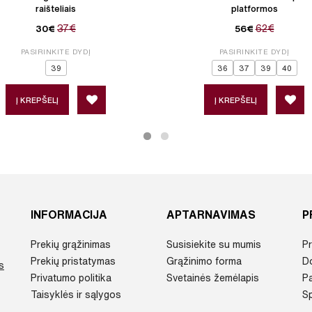
raišteliais
platformos
37€
62€
30€
56€
PASIRINKITE DYDĮ
PASIRINKITE DYDĮ
39
36
37
39
40
Į KREPŠELĮ
Į KREPŠELĮ
INFORMACIJA
APTARNAVIMAS
P
Prekių grąžinimas
Susisiekite su mumis
Pr
Prekių pristatymas
Grąžinimo forma
D
s
Privatumo politika
Svetainės žemėlapis
P
Taisyklės ir sąlygos
Sp