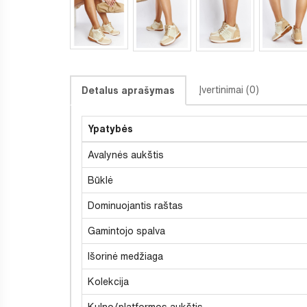
Įvertinimai (0)
Detalus aprašymas
Ypatybės
Avalynės aukštis
Būklė
Dominuojantis raštas
Gamintojo spalva
Išorinė medžiaga
Kolekcija
Kulno/platformos aukštis