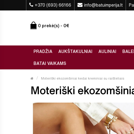
+370 (693) 66166
info@batuimperija.lt
Pa
0 prekė(s) - 0€
PRADŽIA
AUKŠTAKULNIAI
AULINIAI
BALE
BATAI VAIKAMS
Moteriški ekozomšiniai kedai kreminiai su raišteliais
Moteriški ekozomšiniai