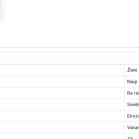
Žemi
Nauji
Be ra
Smėlin
Ekoz
Vasari
7,5