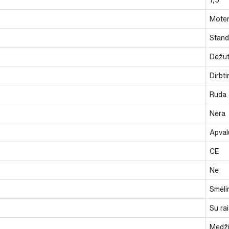
Moter
Stand
Dėžu
Dirbt
Ruda
Nėra
Apval
CE
Ne
Smėlin
Su rai
Medži