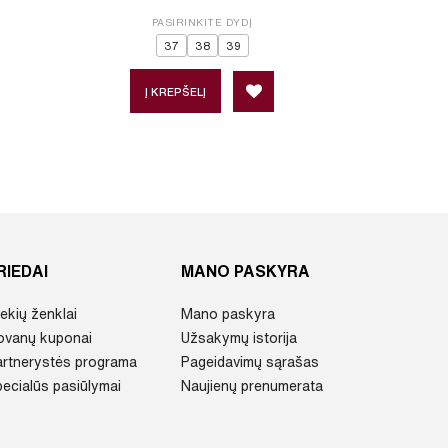
PASIRINKITE DYDĮ
P
37
38
39
Į KREPŠELĮ
Į 
RIEDAI
MANO PASKYRA
ekių ženklai
Mano paskyra
ovanų kuponai
Užsakymų istorija
artnerystės programa
Pageidavimų sąrašas
ecialūs pasiūlymai
Naujienų prenumerata