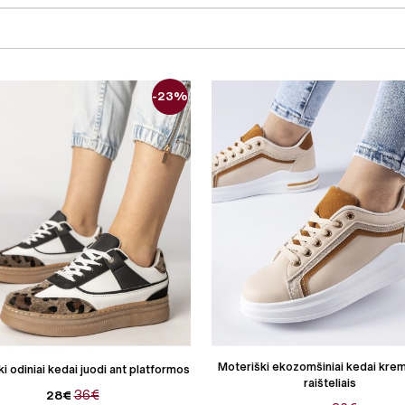
-23%
Moteriški ekozomšiniai kedai kremi
i odiniai kedai juodi ant platformos
raišteliais
36€
28€