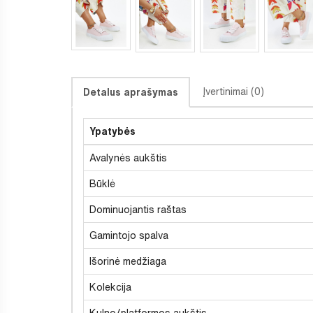
Įvertinimai (0)
Detalus aprašymas
Ypatybės
Avalynės aukštis
Būklė
Dominuojantis raštas
Gamintojo spalva
Išorinė medžiaga
Kolekcija
Kulno/platformos aukštis