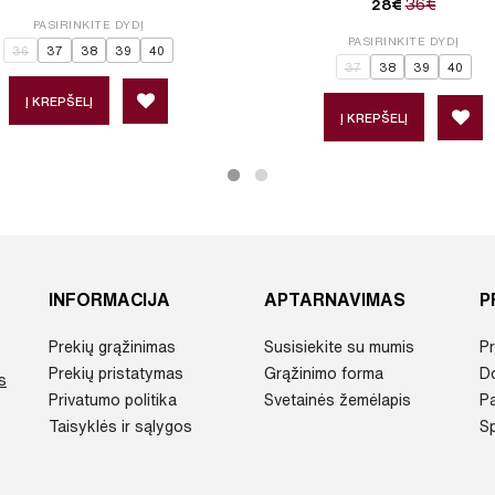
36€
28€
PASIRINKITE DYDĮ
PASIRINKITE DYDĮ
36
37
38
39
40
37
38
39
40
Į KREPŠELĮ
Į KREPŠELĮ
INFORMACIJA
APTARNAVIMAS
P
Prekių grąžinimas
Susisiekite su mumis
Pr
Prekių pristatymas
Grąžinimo forma
D
s
Privatumo politika
Svetainės žemėlapis
P
Taisyklės ir sąlygos
Sp