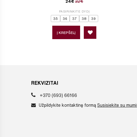
32€
24€
PASIRINKITE DYDĮ
35
36
37
38
39
Į KREPŠELĮ
REKVIZITAI
+370 (693) 66166
Užpildykite kontaktinę formą
Susisiekite su mumi