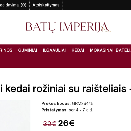
geidavimai (0)
Atsiskaitymas
RINOS
GUMINIAI
ILGAAULIAI
KEDAI
MOKASINAI, BATELI
kedai rožiniai su raišteliais 
Prekės kodas:
GRM28445
Pristatymas:
per 4 - 7 d.d.
26€
32€