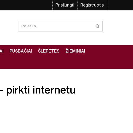
Prisijungti
Registruotis
AI
PUSBAČIAI
ŠLEPETĖS
ŽIEMINIAI
– pirkti internetu