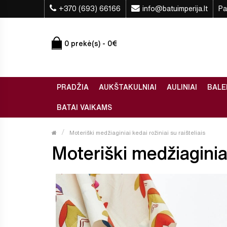
+370 (693) 66166
info@batuimperija.lt
Pa
0 prekė(s) - 0€
PRADŽIA
AUKŠTAKULNIAI
AULINIAI
BALE
BATAI VAIKAMS
Moteriški medžiaginiai kedai rožiniai su raišteliais
Moteriški medžiaginiai 