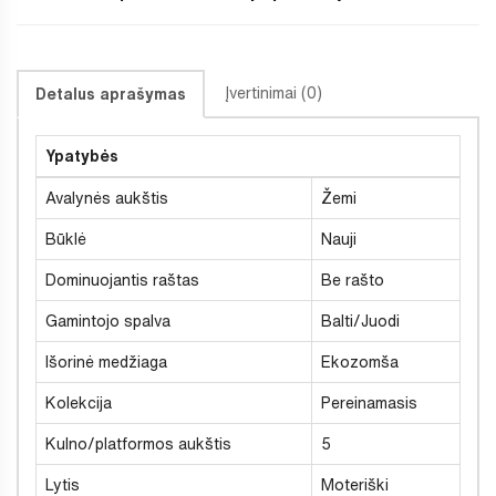
Įvertinimai (0)
Detalus aprašymas
Ypatybės
Avalynės aukštis
Žemi
Būklė
Nauji
Dominuojantis raštas
Be rašto
Gamintojo spalva
Balti/Juodi
Išorinė medžiaga
Ekozomša
Kolekcija
Pereinamasis
Kulno/platformos aukštis
5
Lytis
Moteriški