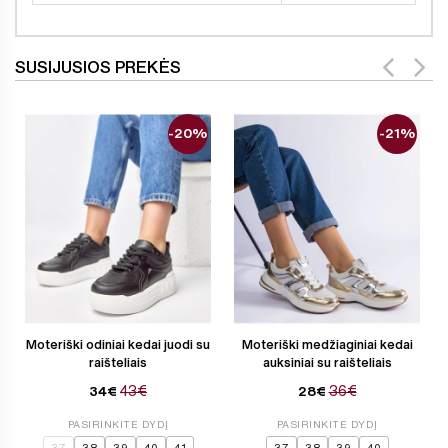
SUSIJUSIOS PREKĖS
-20%
-21%
Moteriški odiniai kedai juodi su
Moteriški medžiaginiai kedai
raišteliais
auksiniai su raišteliais
43€
36€
34€
28€
PASIRINKITE DYDĮ
PASIRINKITE DYDĮ
37
38
39
40
41
37
38
39
40