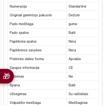
Numeracija
Standartinė
Originali gamintojo pakuotė
Dėžutė
Pado medžiaga
guma
Pado spalva
Balti
Papildoma spalva
Nėra
Papildomos savybės
Nėra
Priekinės dalies forma
Apvalūs
Saugos informacija
CE
Šiltinimas
Ne
Spalva
Balti
Užsegimas
Su raišteliais
Vidpadžio medžiaga
Medžiaginiai