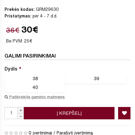
Prekės kodas:
GRM29630
Pristatymas:
per 4 - 7 d.d.
30€
36€
Be PVM: 25€
GALIMI PASIRINKIMAI
Dydis
38
39
40
Patikrinkite gaminio matmenis
Į KREPŠELĮ
0 įvertinimai
/
Parašyti įvertinimą