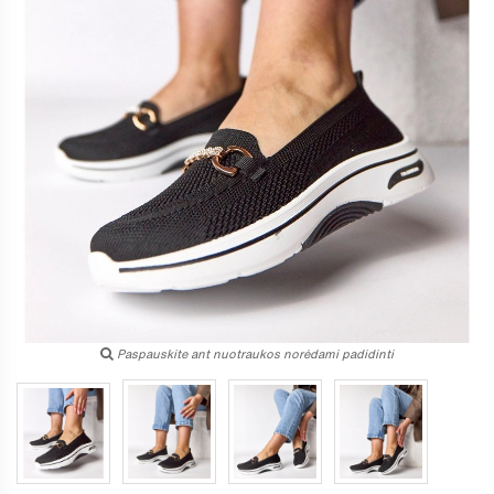
Paspauskite ant nuotraukos norėdami padidinti