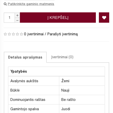
Patikrinkite gaminio matmenis
Į KREPŠELĮ
0 įvertinimai
/
Parašyti įvertinimą
Įvertinimai (0)
Detalus aprašymas
Ypatybės
Avalynės aukštis
Žemi
Būklė
Nauji
Dominuojantis raštas
Be rašto
Gamintojo spalva
Juodi