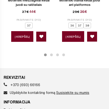
Moteriški medžiaginiai kedai
Moteriški odiniai kedai juodi
juodi su raišteliais
ant platformos
44€
36€
37€
29€
PASIRINKITE DYDĮ
PASIRINKITE DYDĮ
37
36
37
38
Į KREPŠELĮ
Į KREPŠELĮ
REKVIZITAI
+370 (693) 66166
Užpildykite kontaktinę formą
Susisiekite su mumis
INFORMACIJA