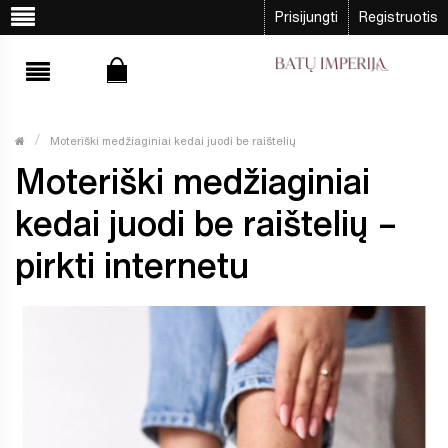
Prisijungti
Registruotis
Moteriški medžiaginiai kedai juodi be raištelių
Moteriški medžiaginiai
kedai juodi be raištelių –
pirkti internetu