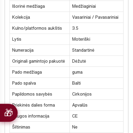
Išorinė medžiaga
Medžiaginiai
Kolekcija
Vasariniai / Pavasariniai
Kulno/platformos aukštis
3.5
Lytis
Moteriški
Numeracija
Standartinė
Originali gamintojo pakuotė
Dėžutė
Pado medžiaga
guma
Pado spalva
Balti
Papildomos savybės
Cirkonijos
Priekinės dalies forma
Apvalūs
Saugos informacija
CE
Šiltinimas
Ne