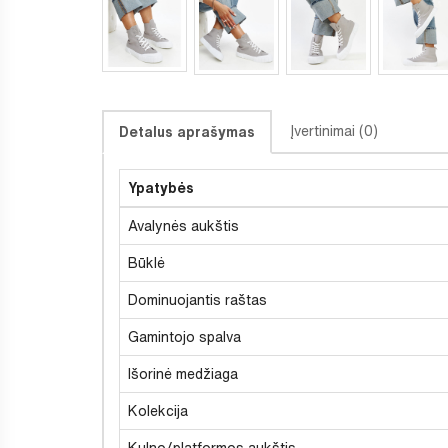
Įvertinimai (0)
Detalus aprašymas
Ypatybės
Avalynės aukštis
Būklė
Dominuojantis raštas
Gamintojo spalva
Išorinė medžiaga
Kolekcija
Kulno/platformos aukštis