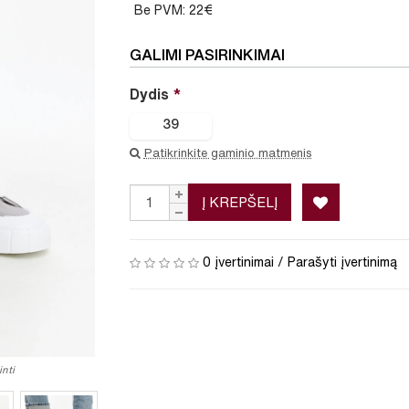
Be PVM: 22€
GALIMI PASIRINKIMAI
Dydis
39
Patikrinkite gaminio matmenis
Į KREPŠELĮ
0 įvertinimai
/
Parašyti įvertinimą
nti