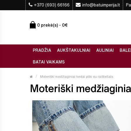
+370 (693) 66166
info@batuimperija.lt
Pa
0 prekė(s) - 0€
PRADŽIA
AUKŠTAKULNIAI
AULINIAI
BALE
BATAI VAIKAMS
Moteriški medžiaginiai kedai pilki su raišteliais
Moteriški medžiaginiai 