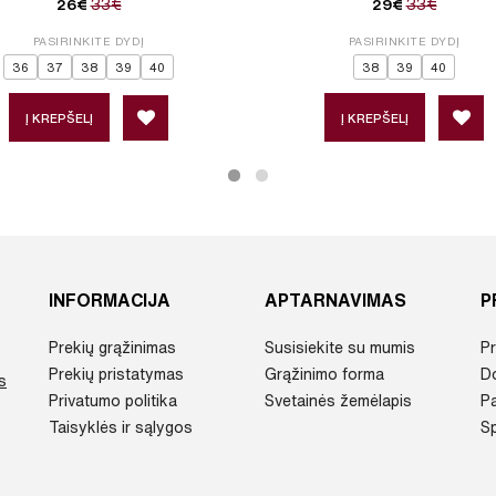
33€
33€
26€
29€
PASIRINKITE DYDĮ
PASIRINKITE DYDĮ
36
37
38
39
40
38
39
40
Į KREPŠELĮ
Į KREPŠELĮ
INFORMACIJA
APTARNAVIMAS
P
Prekių grąžinimas
Susisiekite su mumis
Pr
Prekių pristatymas
Grąžinimo forma
D
s
Privatumo politika
Svetainės žemėlapis
P
Taisyklės ir sąlygos
Sp