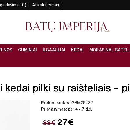
geidavimai (0)
Atsiskaitymas
RINOS
GUMINIAI
ILGAAULIAI
KEDAI
MOKASINAI, BATELI
kedai pilki su raišteliais – pi
Prekės kodas:
GRM28432
Pristatymas:
per 4 - 7 d.d.
27€
33€