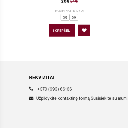
34€
26€
PASIRINKITE DYDĮ
38
39
Į KREPŠELĮ
REKVIZITAI
+370 (693) 66166
Užpildykite kontaktinę formą
Susisiekite su mumi