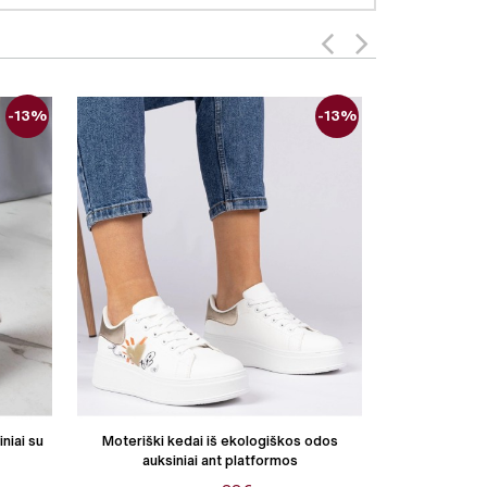
-13%
-13%
niai su
Moteriški kedai iš ekologiškos odos
Moteriški
auksiniai ant platformos
sidabr