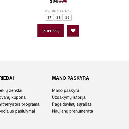
33€
29€
PASIRINKITE DYDĮ
P
37
38
39
3
Į KREPŠELĮ
Į 
RIEDAI
MANO PASKYRA
ekių ženklai
Mano paskyra
ovanų kuponai
Užsakymų istorija
artnerystės programa
Pageidavimų sąrašas
ecialūs pasiūlymai
Naujienų prenumerata