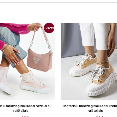
-20%
ški medžiaginiai kedai rožiniai su
Moteriški medžiaginiai kedai kremi
raišteliais
raišteliais