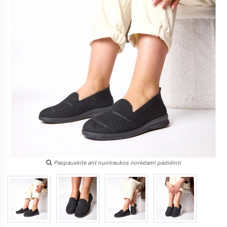
Paspauskite ant nuotraukos norėdami padidinti