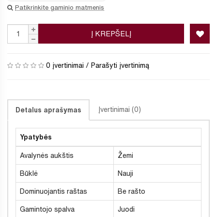
Patikrinkite gaminio matmenis
Į KREPŠELĮ
0 įvertinimai
/
Parašyti įvertinimą
Įvertinimai (0)
Detalus aprašymas
Ypatybės
Avalynės aukštis
Žemi
Būklė
Nauji
Dominuojantis raštas
Be rašto
Gamintojo spalva
Juodi