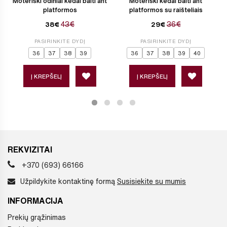
Moteriški odiniai kedai balti ant
Moteriški kedai balti ant
platformos
platformos su raišteliais
43€
36€
38€
29€
PASIRINKITE DYDĮ
PASIRINKITE DYDĮ
36
37
38
39
36
37
38
39
40
Į KREPŠELĮ
Į KREPŠELĮ
REKVIZITAI
+370 (693) 66166
Užpildykite kontaktinę formą
Susisiekite su mumis
INFORMACIJA
Prekių grąžinimas