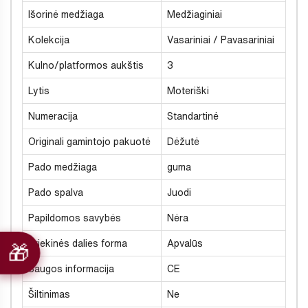
Išorinė medžiaga
Medžiaginiai
Kolekcija
Vasariniai / Pavasariniai
Kulno/platformos aukštis
3
Lytis
Moteriški
Numeracija
Standartinė
Originali gamintojo pakuotė
Dėžutė
Pado medžiaga
guma
Pado spalva
Juodi
Papildomos savybės
Nėra
Priekinės dalies forma
Apvalūs
Saugos informacija
CE
Šiltinimas
Ne