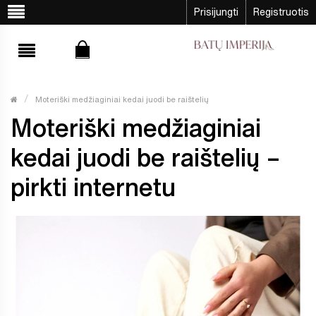
Prisijungti
Registruotis
Moteriški medžiaginiai kedai juodi be raištelių
Moteriški medžiaginiai
kedai juodi be raištelių –
pirkti internetu