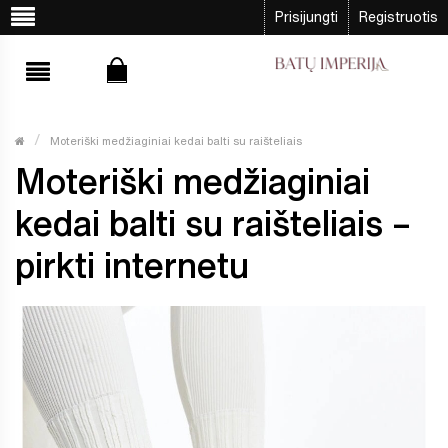
Prisijungti
Registruotis
Moteriški medžiaginiai kedai balti su raišteliais
Moteriški medžiaginiai
kedai balti su raišteliais –
pirkti internetu