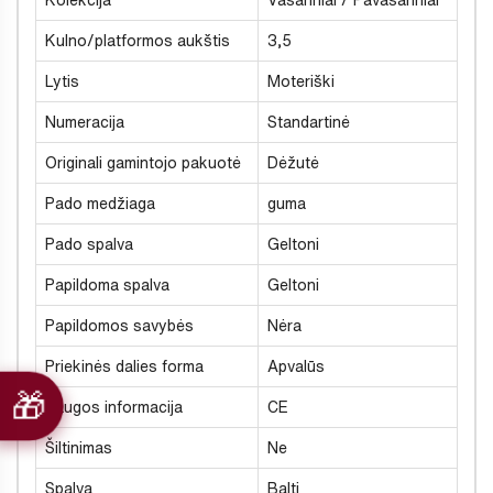
Kolekcija
Vasariniai / Pavasariniai
Kulno/platformos aukštis
3,5
Lytis
Moteriški
Numeracija
Standartinė
Originali gamintojo pakuotė
Dėžutė
Pado medžiaga
guma
Pado spalva
Geltoni
Papildoma spalva
Geltoni
Papildomos savybės
Nėra
Priekinės dalies forma
Apvalūs
Saugos informacija
CE
Šiltinimas
Ne
Spalva
Balti