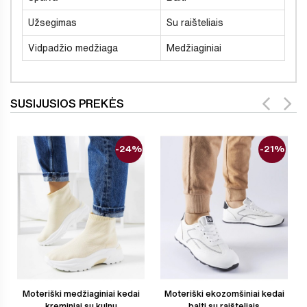
Užsegimas
Su raišteliais
Vidpadžio medžiaga
Medžiaginiai
SUSIJUSIOS PREKĖS
-24%
-21%
Moteriški medžiaginiai kedai
Moteriški ekozomšiniai kedai
kreminiai su kulnu
balti su raišteliais