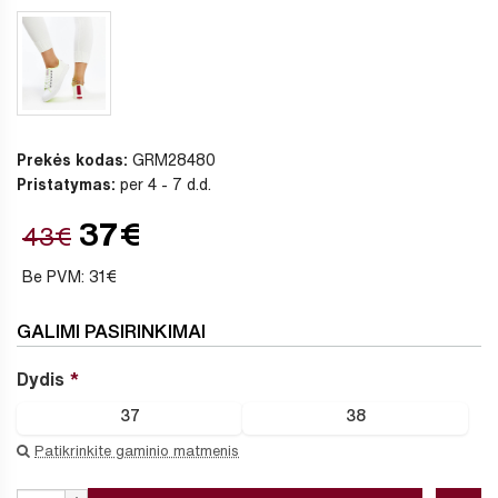
Prekės kodas:
GRM28480
Pristatymas:
per 4 - 7 d.d.
37€
43€
Be PVM: 31€
GALIMI PASIRINKIMAI
Dydis
37
38
Patikrinkite gaminio matmenis