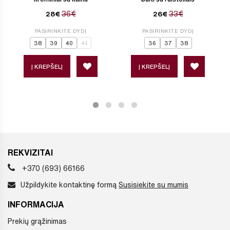
36€
33€
28€
26€
PASIRINKITE DYDĮ
PASIRINKITE DYDĮ
38
39
40
41
36
37
38
Į KREPŠELĮ
Į KREPŠELĮ
REKVIZITAI
+370 (693) 66166
Užpildykite kontaktinę formą
Susisiekite su mumis
INFORMACIJA
Prekių grąžinimas