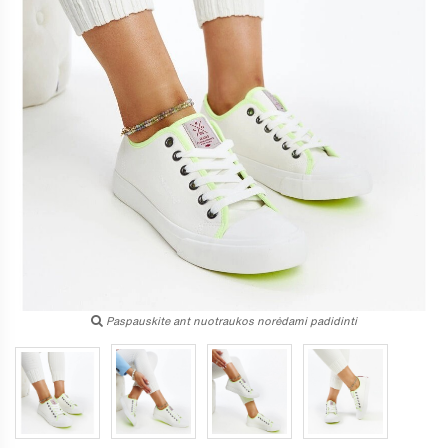
Paspauskite ant nuotraukos norėdami padidinti