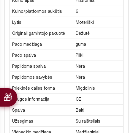
Kulno tipas
Platforma
Kulno/platformos aukštis
6
Lytis
Moteriški
Originali gamintojo pakuotė
Dėžutė
Pado medžiaga
guma
Pado spalva
Pilki
Papildoma spalva
Nėra
Papildomos savybės
Nėra
Priekinės dalies forma
Migdolinis
Saugos informacija
CE
Spalva
Balti
Užsegimas
Su raišteliais
Vidpadžio medžiaga
Medžiaginiai