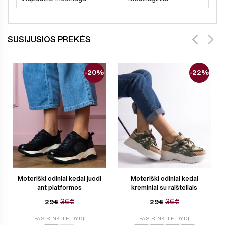
SUSIJUSIOS PREKĖS
-20%
-22%
Moteriški odiniai kedai juodi
Moteriški odiniai kedai
ant platformos
kreminiai su raišteliais
36€
36€
29€
29€
PASIRINKITE DYDĮ
PASIRINKITE DYDĮ