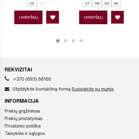
36
39
37
38
39
40
Į KREPŠELĮ
Į KREPŠELĮ
REKVIZITAI
+370 (693) 66166
Užpildykite kontaktinę formą
Susisiekite su mumis
INFORMACIJA
Prekių grąžinimas
Prekių pristatymas
Privatumo politika
Taisyklės ir sąlygos