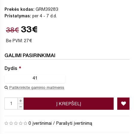
Prekės kodas:
GRM39283
Pristatymas:
per 4 - 7 d.d.
33€
38€
Be PVM: 27€
GALIMI PASIRINKIMAI
Dydis
41
Patikrinkite gaminio matmenis
Į KREPŠELĮ
0 įvertinimai
/
Parašyti įvertinimą