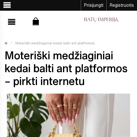
Prisijungti
Registruotis
Moteriški medžiaginiai kedai balti ant platformos
Moteriški medžiaginiai
kedai balti ant platformos
– pirkti internetu