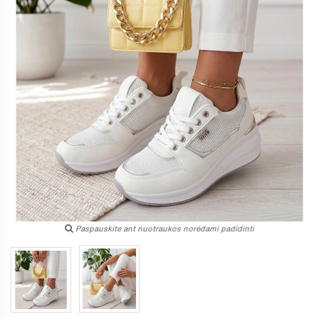
Paspauskite ant nuotraukos norėdami padidinti