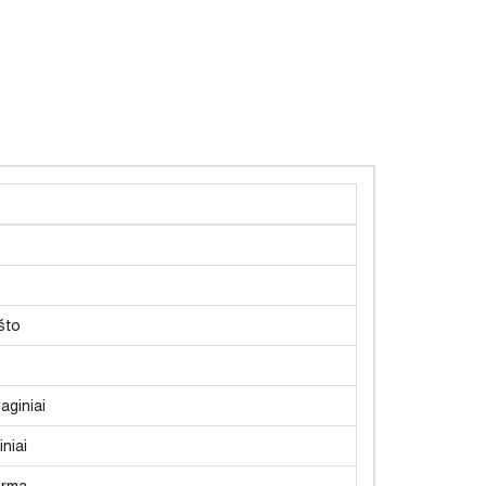
što
s
aginiai
niai
orma