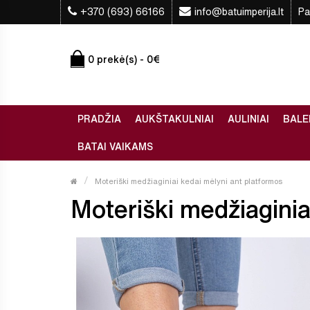
+370 (693) 66166
info@batuimperija.lt
Pa
0 prekė(s) - 0€
PRADŽIA
AUKŠTAKULNIAI
AULINIAI
BALE
BATAI VAIKAMS
Moteriški medžiaginiai kedai mėlyni ant platformos
Moteriški medžiaginiai