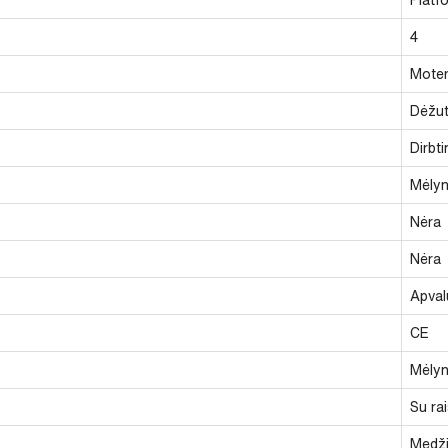
4
Moter
Dėžu
Dirbt
Mėlyn
Nėra
Nėra
Apval
CE
Mėlyn
Su rai
Medži