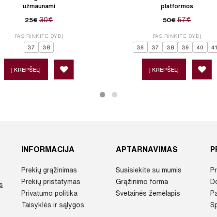
užmaunami
platformos
30€
57€
25€
50€
PASIRINKITE DYDĮ
PASIRINKITE DYDĮ
37
38
36
37
38
39
40
41
Į KREPŠELĮ
Į KREPŠELĮ
INFORMACIJA
APTARNAVIMAS
P
Prekių grąžinimas
Susisiekite su mumis
Pr
Prekių pristatymas
Grąžinimo forma
D
s
Privatumo politika
Svetainės žemėlapis
P
Taisyklės ir sąlygos
Sp