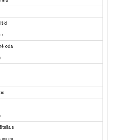
iški
tė
inė oda
i
ūs
i
šteliais
aginiai