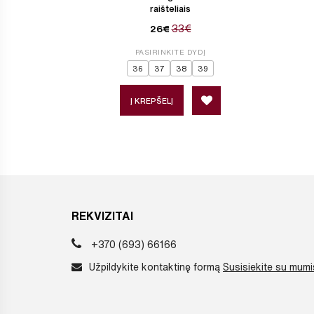
raišteliais
33€
26€
PASIRINKITE DYDĮ
36
37
38
39
Į KREPŠELĮ
REKVIZITAI
+370 (693) 66166
Užpildykite kontaktinę formą
Susisiekite su mumi