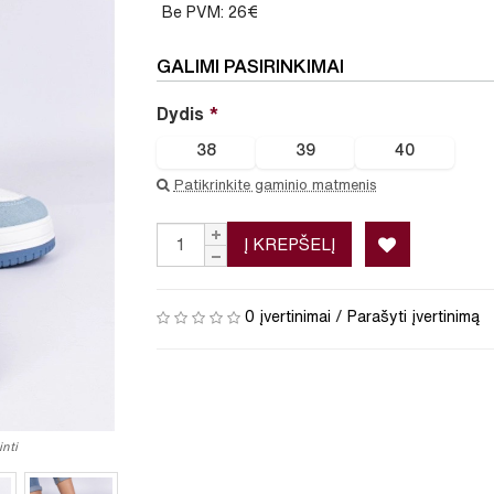
Be PVM: 26€
GALIMI PASIRINKIMAI
Dydis
38
39
40
Patikrinkite gaminio matmenis
Į KREPŠELĮ
0 įvertinimai
/
Parašyti įvertinimą
nti