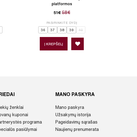
platformos
58€
51€
PASIRINKITE DYDĮ
P
36
37
38
39
40
Į KREPŠELĮ
Į 
RIEDAI
MANO PASKYRA
ekių ženklai
Mano paskyra
ovanų kuponai
Užsakymų istorija
artnerystės programa
Pageidavimų sąrašas
ecialūs pasiūlymai
Naujienų prenumerata