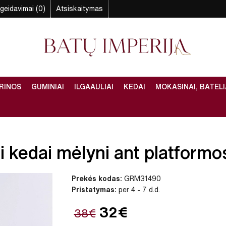
geidavimai (0)
Atsiskaitymas
RINOS
GUMINIAI
ILGAAULIAI
KEDAI
MOKASINAI, BATELI
 kedai mėlyni ant platformos
Prekės kodas:
GRM31490
Pristatymas:
per 4 - 7 d.d.
32€
38€