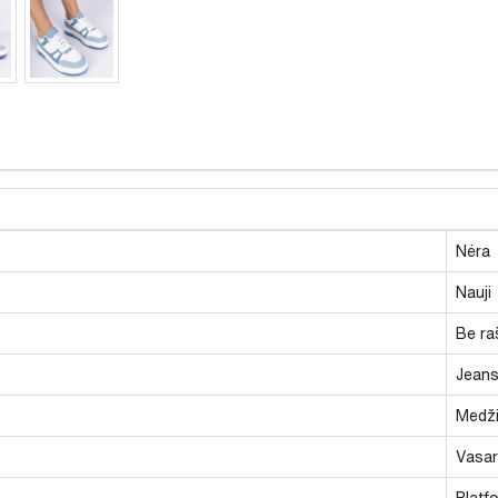
Nėra
Nauji
Be ra
Jean
Medži
Vasari
Platf