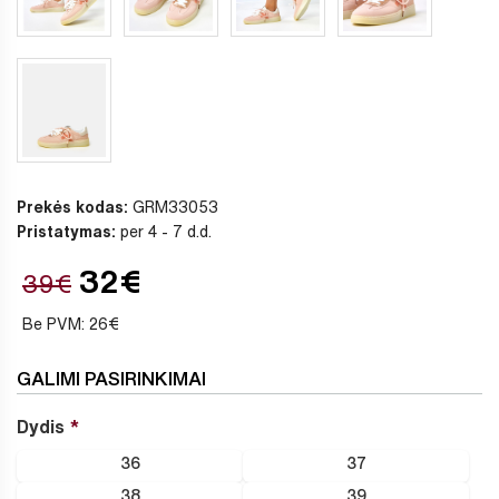
Prekės kodas:
GRM33053
Pristatymas:
per 4 - 7 d.d.
32€
39€
Be PVM: 26€
GALIMI PASIRINKIMAI
Dydis
36
37
38
39