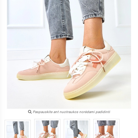
Paspauskite ant nuotraukos norėdami padidinti