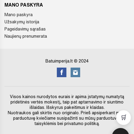
MANO PASKYRA
Mano paskyra
Užsakymų istorija
Pageidavimų sąrašas
Naujienų prenumerata
Batuimperija.lt © 2024
Visos kainos nurodytos eurais ir apima įstatymų numatytą
pridėtinės vertės mokestį, taip pat aptarnavimo ir siuntimo
išlaidas. Išskyrus pakeitimus ir klaidas.
Nuotraukos gali skirtis nuo originalo. Prieš apsiperkant mūsų
🛒
parduotuvę kviečiame susipažinti su mūsų parduotuvės
taisyklėmis bei privatumo politiką.