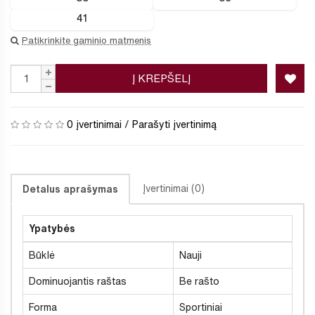
41
Patikrinkite gaminio matmenis
Į KREPŠELĮ
0 įvertinimai
/
Parašyti įvertinimą
Įvertinimai (0)
Detalus aprašymas
Ypatybės
Būklė
Nauji
Dominuojantis raštas
Be rašto
Forma
Sportiniai