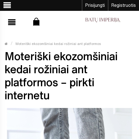
Prisijungti
Registruotis
Moteriški ekozomšiniai kedai rožiniai ant platformos
Moteriški ekozomšiniai
kedai rožiniai ant
platformos – pirkti
internetu