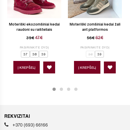
Moteriški ekozomšiniai kedai
Moteriški zomšiniai kedai žali
raudoni su raišteliais
ant platformos
47€
62€
39€
56€
PASIRINKITE DYDĮ
PASIRINKITE DYDĮ
37
38
39
38
39
Į KREPŠELĮ
Į KREPŠELĮ
REKVIZITAI
+370 (693) 66166