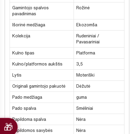
Gamintojo spalvos
Rožinė
pavadinimas
Išorinė medžiaga
Ekozomša
Kolekcija
Rudeniniai /
Pavasariniai
Kulno tipas
Platforma
Kulno/platformos aukštis
3,5
Lytis
Moteriški
Originali gamintojo pakuotė
Dėžutė
Pado medžiaga
guma
Pado spalva
Smėliniai
Papildoma spalva
Nėra
Papildomos savybės
Nėra