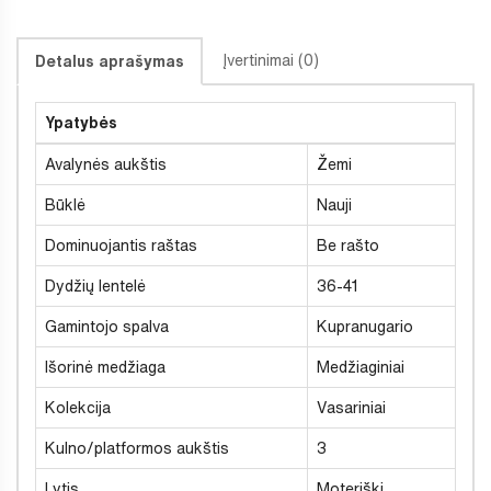
Įvertinimai (0)
Detalus aprašymas
Ypatybės
Avalynės aukštis
Žemi
Būklė
Nauji
Dominuojantis raštas
Be rašto
Dydžių lentelė
36-41
Gamintojo spalva
Kupranugario
Išorinė medžiaga
Medžiaginiai
Kolekcija
Vasariniai
Kulno/platformos aukštis
3
Lytis
Moteriški