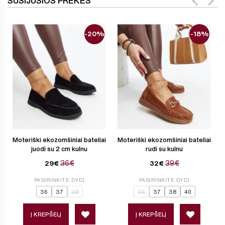
SUSIJUSIOS PREKĖS
-20%
-18%
Moteriški ekozomšiniai bateliai
Moteriški ekozomšiniai bateliai
juodi su 2 cm kulnu
rudi su kulnu
36€
39€
29€
32€
PASIRINKITE DYDĮ
PASIRINKITE DYDĮ
36
37
38
36
37
38
40
Į KREPŠELĮ
Į KREPŠELĮ