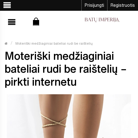
Prisijungti
Registruotis
Moteriški medžiaginiai bateliai rudi be raištelių
Moteriški medžiaginiai
bateliai rudi be raištelių –
pirkti internetu