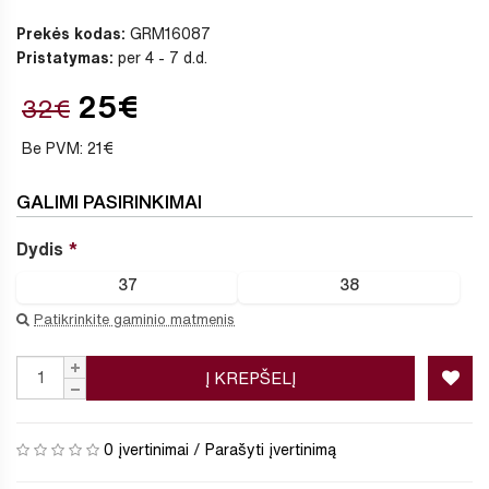
Prekės kodas:
GRM16087
Pristatymas:
per 4 - 7 d.d.
25€
32€
Be PVM: 21€
GALIMI PASIRINKIMAI
Dydis
37
38
Patikrinkite gaminio matmenis
Į KREPŠELĮ
0 įvertinimai
/
Parašyti įvertinimą