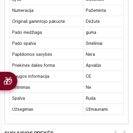
Numeracija
Pažeminta
Originali gamintojo pakuotė
Dėžutė
Pado medžiaga
guma
Pado spalva
Smėliniai
Papildomos savybės
Nėra
Priekinės dalies forma
Apvalūs
Saugos informacija
CE
Šiltinimas
Ne
Spalva
Ruda
Užsegimas
Užmaunami