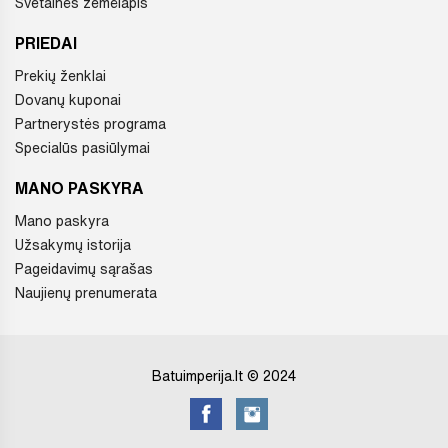
Svetainės žemėlapis
PRIEDAI
Prekių ženklai
Dovanų kuponai
Partnerystės programa
Specialūs pasiūlymai
MANO PASKYRA
Mano paskyra
Užsakymų istorija
Pageidavimų sąrašas
Naujienų prenumerata
Batuimperija.lt © 2024