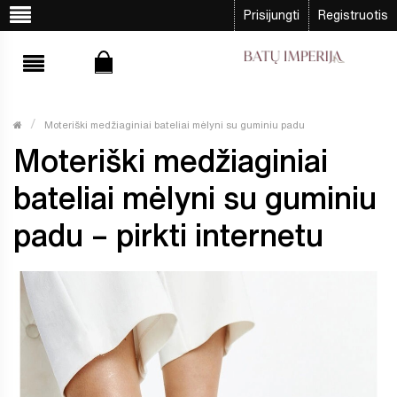
Prisijungti
Registruotis
Moteriški medžiaginiai bateliai mėlyni su guminiu padu
Moteriški medžiaginiai
bateliai mėlyni su guminiu
padu – pirkti internetu