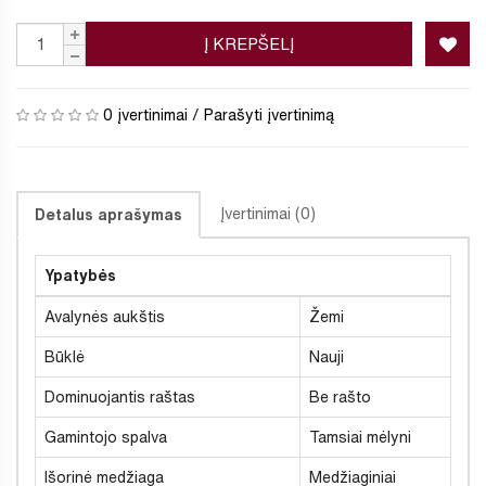
Į KREPŠELĮ
0 įvertinimai
/
Parašyti įvertinimą
Įvertinimai (0)
Detalus aprašymas
Ypatybės
Avalynės aukštis
Žemi
Būklė
Nauji
Dominuojantis raštas
Be rašto
Gamintojo spalva
Tamsiai mėlyni
Išorinė medžiaga
Medžiaginiai