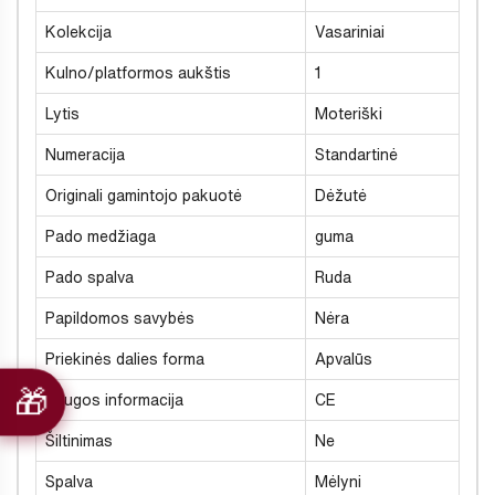
Kolekcija
Vasariniai
Kulno/platformos aukštis
1
Lytis
Moteriški
Numeracija
Standartinė
Originali gamintojo pakuotė
Dėžutė
Pado medžiaga
guma
Pado spalva
Ruda
Papildomos savybės
Nėra
Priekinės dalies forma
Apvalūs
Saugos informacija
CE
Šiltinimas
Ne
Spalva
Mėlyni