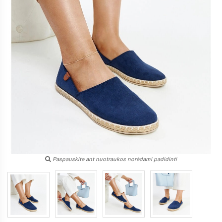
Paspauskite ant nuotraukos norėdami padidinti