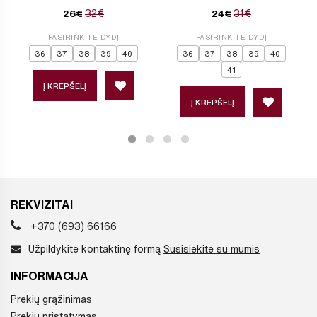
32€
31€
26€
24€
PASIRINKITE DYDĮ
PASIRINKITE DYDĮ
36
37
38
39
40
36
37
38
39
40
41
Į KREPŠELĮ
Į KREPŠELĮ
REKVIZITAI
+370 (693) 66166
Užpildykite kontaktinę formą
Susisiekite su mumis
INFORMACIJA
Prekių grąžinimas
Prekių pristatymas