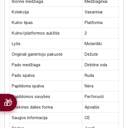
Išorinė medžiaga
Medžiaginiai
Kolekcija
Vasariniai
Kulno tipas
Platforma
Kulno/platformos aukštis
2
Lytis
Moteriški
Originali gamintojo pakuotė
Dėžutė
Pado medžiaga
Dirbtinė oda
Pado spalva
Ruda
Papildoma spalva
Nėra
Papildomos savybės
Perforuoti
Priekinės dalies forma
Apvalūs
Saugos informacija
CE