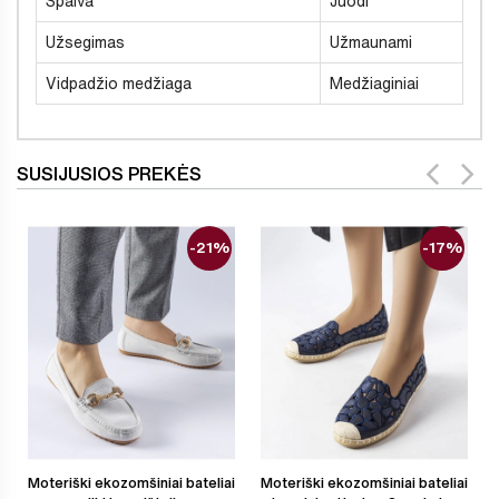
Spalva
Juodi
Užsegimas
Užmaunami
Vidpadžio medžiaga
Medžiaginiai
SUSIJUSIOS PREKĖS
-21%
-17%
Moteriški ekozomšiniai bateliai
Moteriški ekozomšiniai bateliai