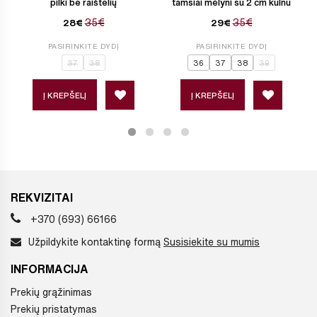
pilki be raištelių
tamsiai mėlyni su 2 cm kulnu
35€
35€
28€
29€
PASIRINKITE DYDĮ
PASIRINKITE DYDĮ
37
38
36
37
38
39
Į KREPŠELĮ
Į KREPŠELĮ
REKVIZITAI
+370 (693) 66166
Užpildykite kontaktinę formą
Susisiekite su mumis
INFORMACIJA
Prekių grąžinimas
Prekių pristatymas