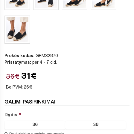
Prekės kodas:
GRM32870
Pristatymas:
per 4 - 7 d.d.
31€
36€
Be PVM: 26€
GALIMI PASIRINKIMAI
Dydis
36
38
Patikrinkite gaminio matmenis