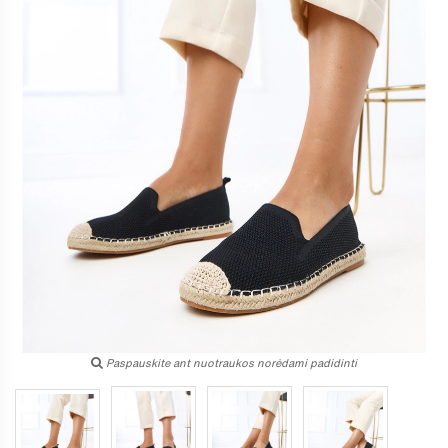
Paspauskite ant nuotraukos norėdami padidinti