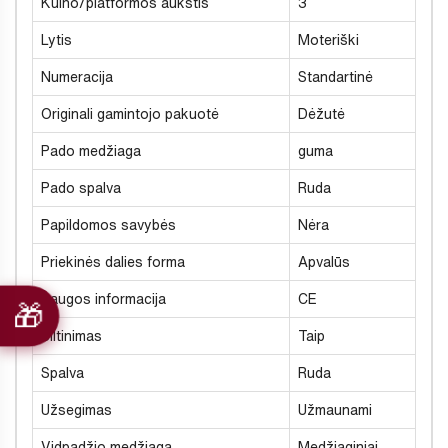
Kulno/platformos aukštis
3
Lytis
Moteriški
Numeracija
Standartinė
Originali gamintojo pakuotė
Dėžutė
Pado medžiaga
guma
Pado spalva
Ruda
Papildomos savybės
Nėra
Priekinės dalies forma
Apvalūs
Saugos informacija
CE
Šiltinimas
Taip
Spalva
Ruda
Užsegimas
Užmaunami
Vidpadžio medžiaga
Medžiaginiai