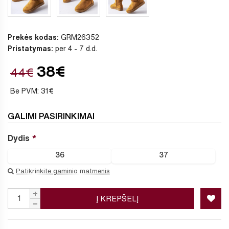
Prekės kodas:
GRM26352
Pristatymas:
per 4 - 7 d.d.
38€
44€
Be PVM: 31€
GALIMI PASIRINKIMAI
Dydis
36
37
Patikrinkite gaminio matmenis
Į KREPŠELĮ