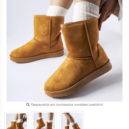
Paspauskite ant nuotraukos norėdami padidinti