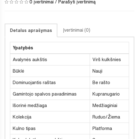
0 įvertinimai
/
Parašyti įvertinimą
Įvertinimai (0)
Detalus aprašymas
Ypatybės
Avalynės aukštis
Virš kulkšnies
Būklė
Nauji
Dominuojantis raštas
Be rašto
Gamintojo spalvos pavadinimas
Kupranugario
Išorinė medžiaga
Medžiaginiai
Kolekcija
Ruduo/Žiema
Kulno tipas
Platforma