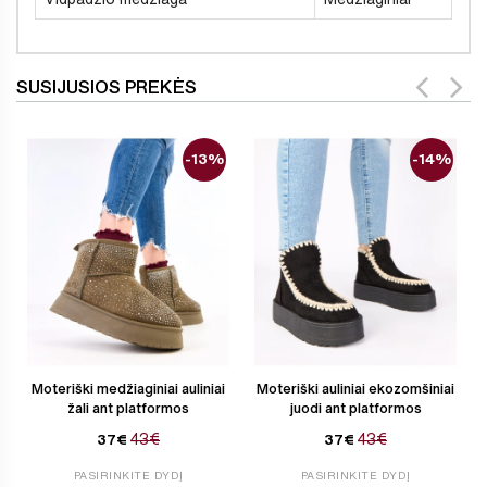
SUSIJUSIOS PREKĖS
-13%
-14%
Moteriški medžiaginiai auliniai
Moteriški auliniai ekozomšiniai
žali ant platformos
juodi ant platformos
43€
43€
37€
37€
PASIRINKITE DYDĮ
PASIRINKITE DYDĮ