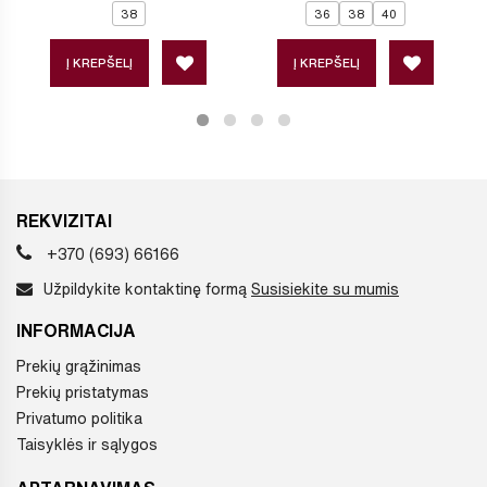
38
36
38
40
Į KREPŠELĮ
Į KREPŠELĮ
REKVIZITAI
+370 (693) 66166
Užpildykite kontaktinę formą
Susisiekite su mumis
INFORMACIJA
Prekių grąžinimas
Prekių pristatymas
Privatumo politika
Taisyklės ir sąlygos