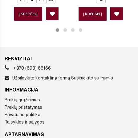
Į KREPŠELĮ
Į KREPŠELĮ
REKVIZITAI
+370 (693) 66166
Užpildykite kontaktinę formą
Susisiekite su mumis
INFORMACIJA
Prekių grąžinimas
Prekių pristatymas
Privatumo politika
Taisyklės ir sąlygos
APTARNAVIMAS