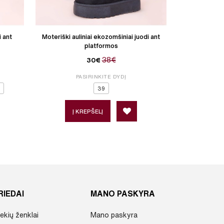
i ant
Moteriški auliniai ekozomšiniai juodi ant
Moteriški ekozo
platformos
38€
30€
PASIRINKITE DYDĮ
P
39
Į KREPŠELĮ
Į 
RIEDAI
MANO PASKYRA
ekių ženklai
Mano paskyra