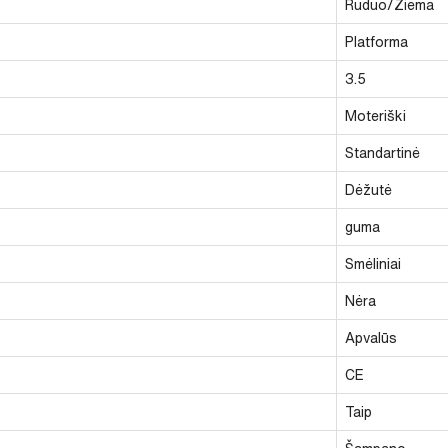
Ruduo/Žiema
Platforma
3.5
Moteriški
Standartinė
Dėžutė
guma
Smėliniai
Nėra
Apvalūs
CE
Taip