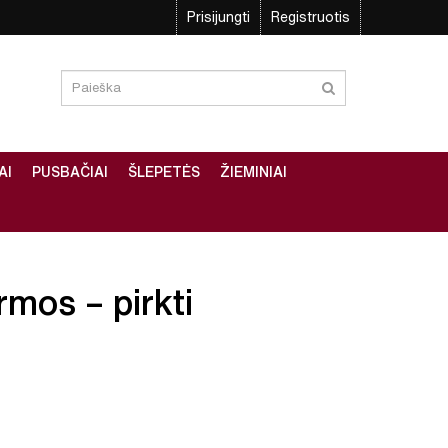
Prisijungti
Registruotis
AI
PUSBAČIAI
ŠLEPETĖS
ŽIEMINIAI
rmos – pirkti