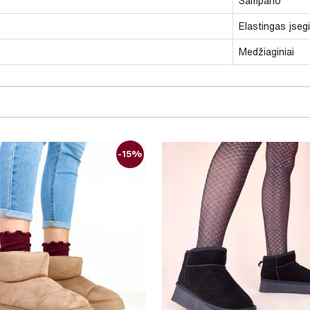
Šampano
Elastingas įseg
Medžiaginiai
-15%