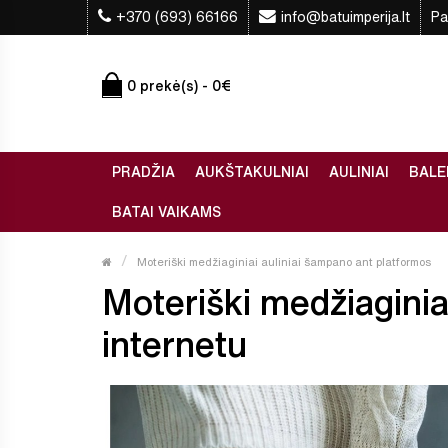
+370 (693) 66166
info@batuimperija.lt
Pa
0 prekė(s) - 0€
PRADŽIA
AUKŠTAKULNIAI
AULINIAI
BALE
BATAI VAIKAMS
Moteriški medžiaginiai auliniai šampano ant platformos
Moteriški medžiaginiai
internetu