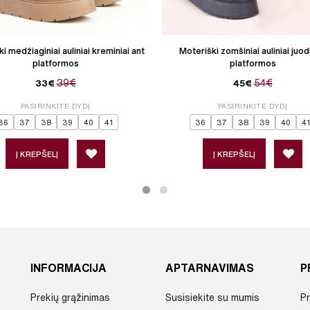
i medžiaginiai auliniai kreminiai ant
Moteriški zomšiniai auliniai juod
platformos
platformos
39€
54€
33€
45€
PASIRINKITE DYDĮ
PASIRINKITE DYDĮ
36
37
38
39
40
41
36
37
38
39
40
41
Į KREPŠELĮ
Į KREPŠELĮ
INFORMACIJA
APTARNAVIMAS
P
Prekių grąžinimas
Susisiekite su mumis
Pr