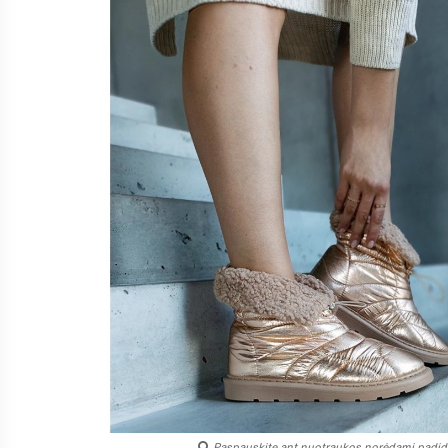
Paspauskite ant nuotraukos norėdami padidi