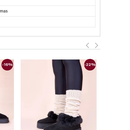
imas
-16%
-22%