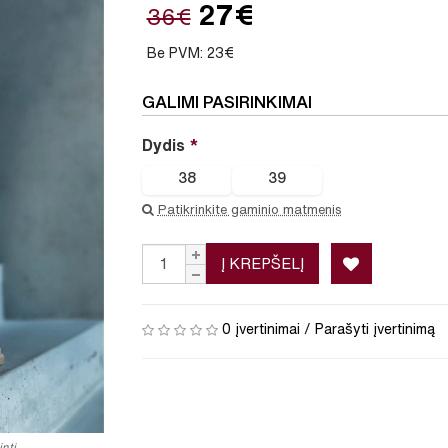
27€
36€
Be PVM: 23€
GALIMI PASIRINKIMAI
Dydis
38
39
Patikrinkite gaminio matmenis
Į KREPŠELĮ
0 įvertinimai
/
Parašyti įvertinimą
nti