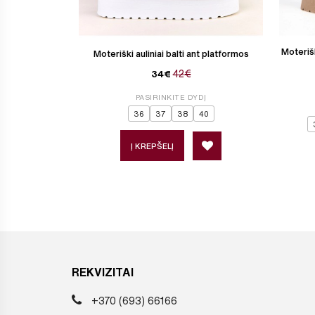
Moterišk
Moteriški auliniai balti ant platformos
42€
34€
PASIRINKITE DYDĮ
36
37
38
40
Į KREPŠELĮ
REKVIZITAI
+370 (693) 66166