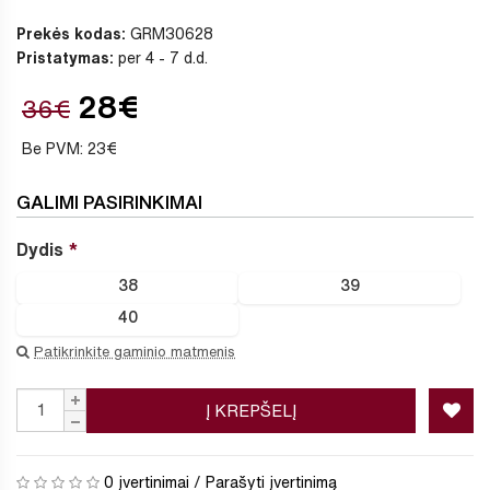
Prekės kodas:
GRM30628
Pristatymas:
per 4 - 7 d.d.
28€
36€
Be PVM: 23€
GALIMI PASIRINKIMAI
Dydis
38
39
40
Patikrinkite gaminio matmenis
Į KREPŠELĮ
0 įvertinimai
/
Parašyti įvertinimą