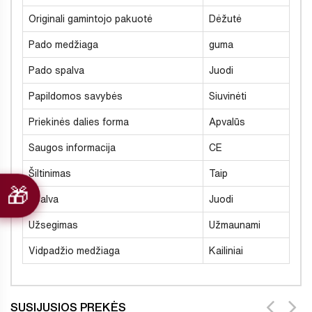
Originali gamintojo pakuotė
Dėžutė
Pado medžiaga
guma
Pado spalva
Juodi
Papildomos savybės
Siuvinėti
Priekinės dalies forma
Apvalūs
Saugos informacija
CE
Šiltinimas
Taip
Spalva
Juodi
Užsegimas
Užmaunami
Vidpadžio medžiaga
Kailiniai
SUSIJUSIOS PREKĖS