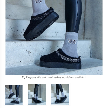
Paspauskite ant nuotraukos norėdami padidinti