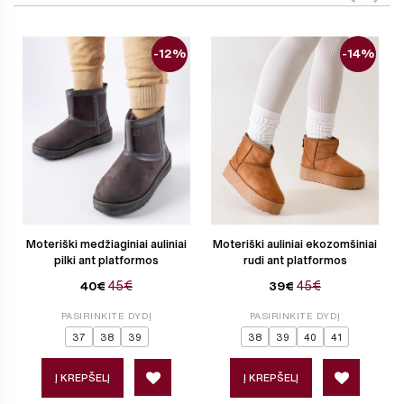
-12%
-14%
Moteriški medžiaginiai auliniai
Moteriški auliniai ekozomšiniai
pilki ant platformos
rudi ant platformos
45€
45€
40€
39€
PASIRINKITE DYDĮ
PASIRINKITE DYDĮ
37
38
39
38
39
40
41
Į KREPŠELĮ
Į KREPŠELĮ