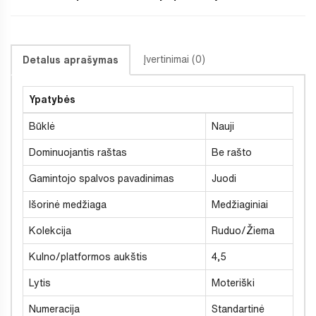
Įvertinimai (0)
Detalus aprašymas
Ypatybės
Būklė
Nauji
Dominuojantis raštas
Be rašto
Gamintojo spalvos pavadinimas
Juodi
Išorinė medžiaga
Medžiaginiai
Kolekcija
Ruduo/Žiema
Kulno/platformos aukštis
4,5
Lytis
Moteriški
Numeracija
Standartinė