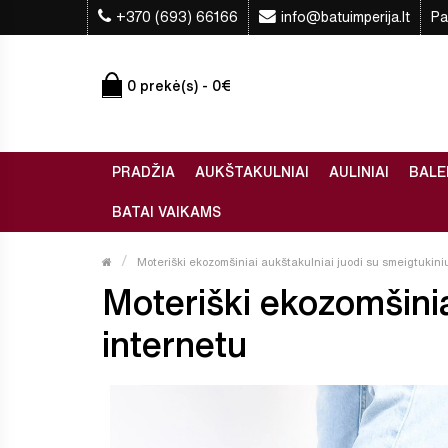
+370 (693) 66166
info@batuimperija.lt
Pa
0 prekė(s) - 0€
PRADŽIA
AUKŠTAKULNIAI
AULINIAI
BALE
BATAI VAIKAMS
Moteriški ekozomšiniai aukštakulniai juodi su smeigtukini
Moteriški ekozomšiniai
internetu