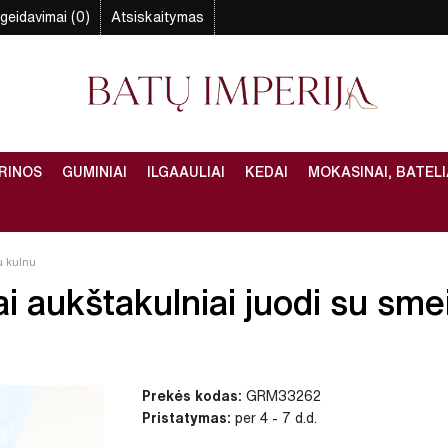
geidavimai (0)
Atsiskaitymas
RINOS
GUMINIAI
ILGAAULIAI
KEDAI
MOKASINAI, BATELI
u kulnu
 aukštakulniai juodi su smei
Prekės kodas:
GRM33262
Pristatymas:
per 4 - 7 d.d.