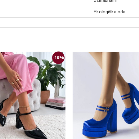
Užmaunami
Ekologiška oda
-19%