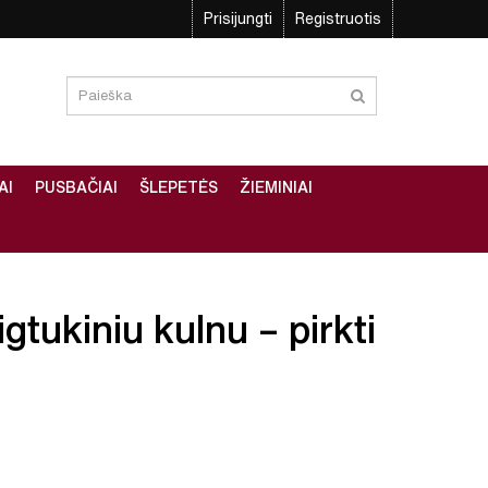
Prisijungti
Registruotis
AI
PUSBAČIAI
ŠLEPETĖS
ŽIEMINIAI
gtukiniu kulnu – pirkti