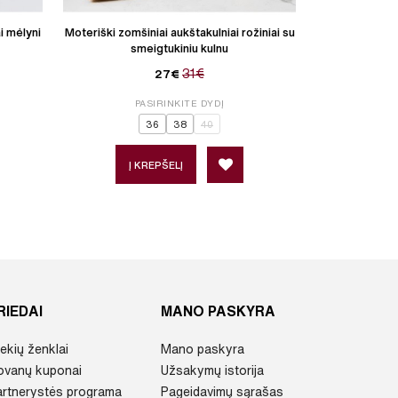
i mėlyni
Moteriški zomšiniai aukštakulniai rožiniai su
Moteriški e
smeigtukiniu kulnu
kreminiai
31€
27€
PASIRINKITE DYDĮ
P
36
38
40
Į KREPŠELĮ
Į 
RIEDAI
MANO PASKYRA
ekių ženklai
Mano paskyra
ovanų kuponai
Užsakymų istorija
artnerystės programa
Pageidavimų sąrašas