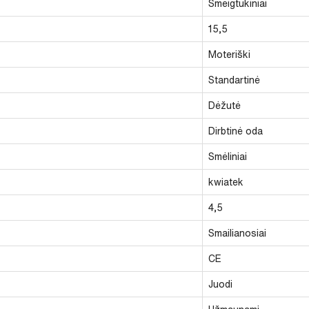
Smeigtukiniai
15,5
Moteriški
Standartinė
Dėžutė
Dirbtinė oda
Smėliniai
kwiatek
4,5
Smailianosiai
CE
Juodi