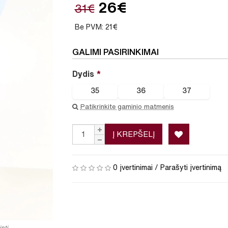
26€
31€
Be PVM: 21€
GALIMI PASIRINKIMAI
Dydis
35
36
37
Patikrinkite gaminio matmenis
Į KREPŠELĮ
0 įvertinimai
/
Parašyti įvertinimą
nti