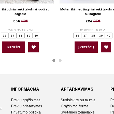
iški odiniai aukštakulniai juodi su
Moteriški medžiaginiai aukštakulnia
sagtele
su sagtele
43€
35€
35€
28€
PASIRINKITE DYDĮ
PASIRINKITE DYDĮ
36
37
38
39
40
36
37
38
39
40
Į KREPŠELĮ
Į KREPŠELĮ
INFORMACIJA
APTARNAVIMAS
P
Prekių grąžinimas
Susisiekite su mumis
Pr
Prekių pristatymas
Grąžinimo forma
D
s
Privatumo politika
Svetainės žemėlapis
P