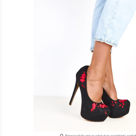
Paspauskite ant nuotraukos norėdami padidi