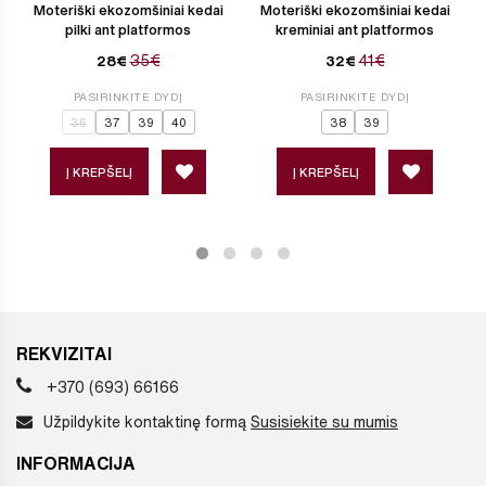
Moteriški ekozomšiniai kedai
Moteriški ekozomšiniai kedai
pilki ant platformos
kreminiai ant platformos
35€
41€
28€
32€
PASIRINKITE DYDĮ
PASIRINKITE DYDĮ
36
37
39
40
38
39
Į KREPŠELĮ
Į KREPŠELĮ
REKVIZITAI
+370 (693) 66166
Užpildykite kontaktinę formą
Susisiekite su mumis
INFORMACIJA