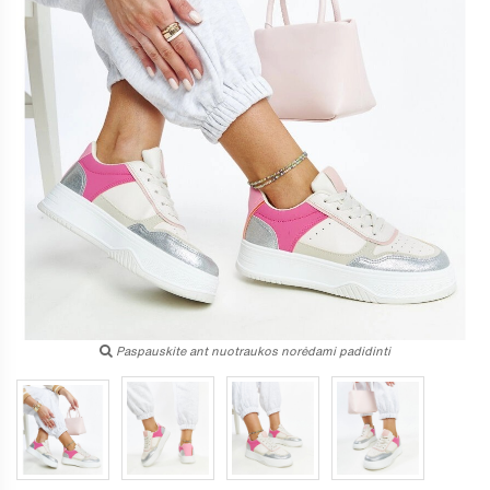
Paspauskite ant nuotraukos norėdami padidinti