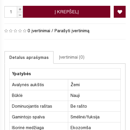
Į KREPŠELĮ
0 įvertinimai
/
Parašyti įvertinimą
Įvertinimai (0)
Detalus aprašymas
Ypatybės
Avalynės aukštis
Žemi
Būklė
Nauji
Dominuojantis raštas
Be rašto
Gamintojo spalva
Smėlinė/fuksija
Išorinė medžiaga
Ekozomša