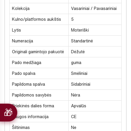
Kolekcija
Vasariniai / Pavasariniai
Kulno/platformos aukštis
5
Lytis
Moteriški
Numeracija
Standartinė
Originali gamintojo pakuotė
Dėžutė
Pado medžiaga
guma
Pado spalva
Smėliniai
Papildoma spalva
Sidabriniai
Papildomos savybės
Nėra
Priekinės dalies forma
Apvalūs
Saugos informacija
CE
Šiltinimas
Ne