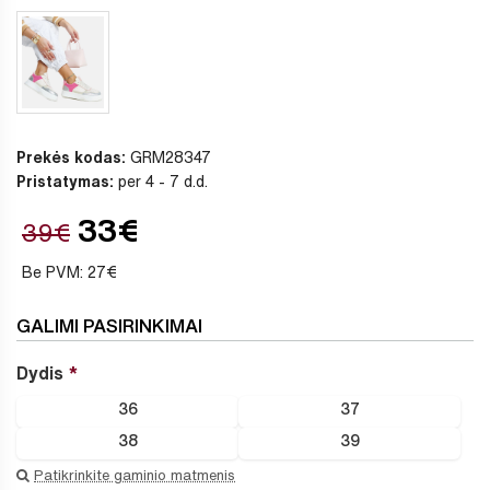
Prekės kodas:
GRM28347
Pristatymas:
per 4 - 7 d.d.
33€
39€
Be PVM: 27€
GALIMI PASIRINKIMAI
Dydis
36
37
38
39
Patikrinkite gaminio matmenis