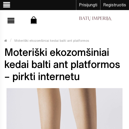
Prisijungti
Registruotis
Moteriški ekozomšiniai kedai balti ant platformos
Moteriški ekozomšiniai
kedai balti ant platformos
– pirkti internetu