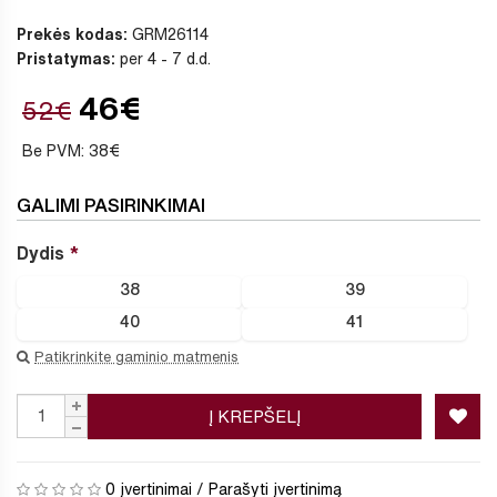
Prekės kodas:
GRM26114
Pristatymas:
per 4 - 7 d.d.
46€
52€
Be PVM: 38€
GALIMI PASIRINKIMAI
Dydis
38
39
40
41
Patikrinkite gaminio matmenis
Į KREPŠELĮ
0 įvertinimai
/
Parašyti įvertinimą