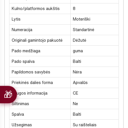
Kulno/platformos aukštis
8
Lytis
Moteriški
Numeracija
Standartinė
Originali gamintojo pakuotė
Dėžutė
Pado medžiaga
guma
Pado spalva
Balti
Papildomos savybės
Nėra
Priekinės dalies forma
Apvalūs
Saugos informacija
CE
Šiltinimas
Ne
Spalva
Balti
Užsegimas
Su raišteliais