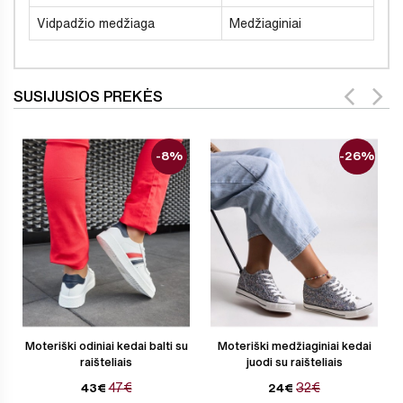
Vidpadžio medžiaga
Medžiaginiai
SUSIJUSIOS PREKĖS
-8%
-26%
Moteriški odiniai kedai balti su
Moteriški medžiaginiai kedai
raišteliais
juodi su raišteliais
47€
32€
43€
24€