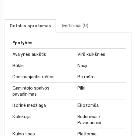
Įvertinimai (0)
Detalus aprašymas
Ypatybės
Avalynės aukštis
Virš kulkšnies
Būklė
Nauji
Dominuojantis raštas
Be rašto
Gamintojo spalvos
Pilki
pavadinimas
Išorinė medžiaga
Ekozomša
Kolekcija
Rudeniniai /
Pavasariniai
Kulno tipas
Platforma