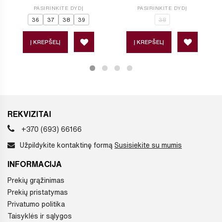
PASIRINKITE DYDĮ
PASIRINKITE DYDĮ
36
37
38
39
38
Į KREPŠELĮ
Į KREPŠELĮ
REKVIZITAI
+370 (693) 66166
Užpildykite kontaktinę formą
Susisiekite su mumis
INFORMACIJA
Prekių grąžinimas
Prekių pristatymas
Privatumo politika
Taisyklės ir sąlygos