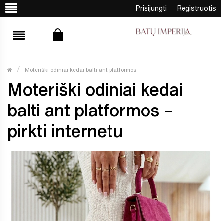
Prisijungti
Registruotis
Moteriški odiniai kedai balti ant platformos
Moteriški odiniai kedai
balti ant platformos –
pirkti internetu