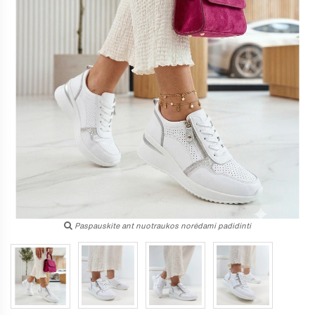
Paspauskite ant nuotraukos norėdami padidinti