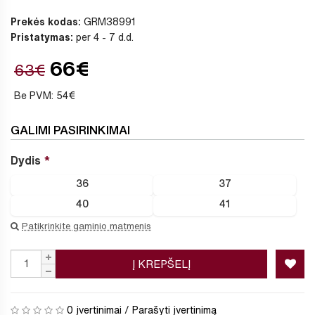
Prekės kodas:
GRM38991
Pristatymas:
per 4 - 7 d.d.
66€
63€
Be PVM: 54€
GALIMI PASIRINKIMAI
Dydis
36
37
40
41
Patikrinkite gaminio matmenis
Į KREPŠELĮ
0 įvertinimai
/
Parašyti įvertinimą