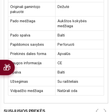
Originali gamintojo
Dėžutė
pakuotė
Pado medžiaga
Aukštos kokybės
medžiaga
Pado spalva
Balti
Papildomos savybės
Perforuoti
Priekinės dalies forma
Apvalūs
Saugos informacija
CE
Spalva
Balti
Užsegimas
Su raišteliais
Vidpadžio medžiaga
Natūrali oda
SUSIJUSIOS PREKĖS