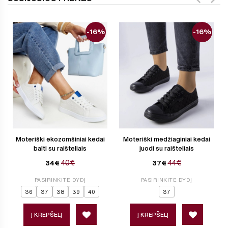
-16%
-16%
Moteriški ekozomšiniai kedai
Moteriški medžiaginiai kedai
balti su raišteliais
juodi su raišteliais
40€
44€
34€
37€
PASIRINKITE DYDĮ
PASIRINKITE DYDĮ
36
37
38
39
40
37
Į KREPŠELĮ
Į KREPŠELĮ