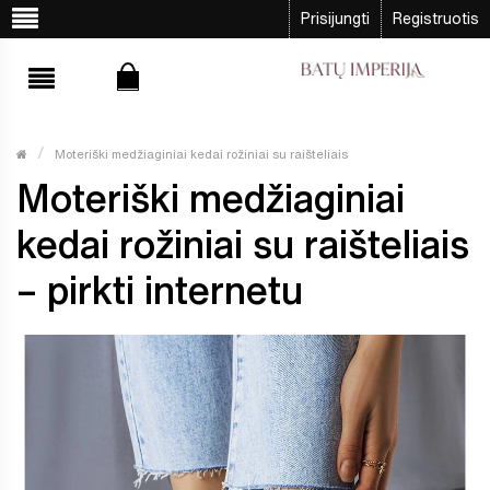
Prisijungti
Registruotis
Moteriški medžiaginiai kedai rožiniai su raišteliais
Moteriški medžiaginiai
kedai rožiniai su raišteliais
– pirkti internetu