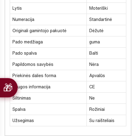
Lytis
Moteriški
Numeracija
Standartinė
Originali gamintojo pakuotė
Dėžutė
Pado medžiaga
guma
Pado spalva
Balti
Papildomos savybės
Nėra
Priekinės dalies forma
Apvalūs
Saugos informacija
CE
Šiltinimas
Ne
Spalva
Rožiniai
Užsegimas
Su raišteliais