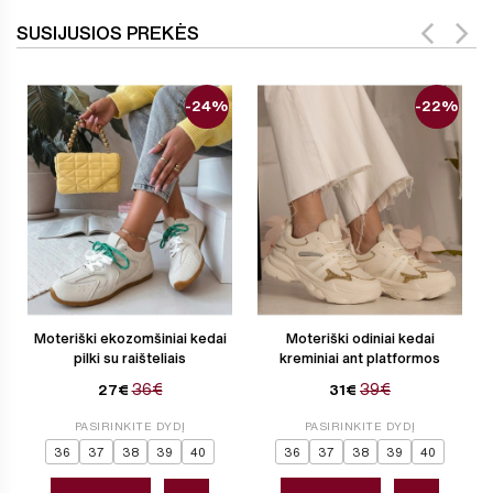
SUSIJUSIOS PREKĖS
-24%
-22%
Moteriški ekozomšiniai kedai
Moteriški odiniai kedai
pilki su raišteliais
kreminiai ant platformos
36€
39€
27€
31€
PASIRINKITE DYDĮ
PASIRINKITE DYDĮ
36
37
38
39
40
36
37
38
39
40