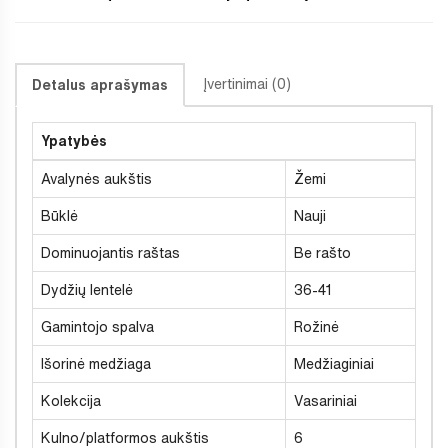
Įvertinimai (0)
Detalus aprašymas
Ypatybės
Avalynės aukštis
Žemi
Būklė
Nauji
Dominuojantis raštas
Be rašto
Dydžių lentelė
36-41
Gamintojo spalva
Rožinė
Išorinė medžiaga
Medžiaginiai
Kolekcija
Vasariniai
Kulno/platformos aukštis
6