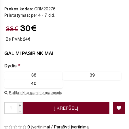
Prekės kodas:
GRM20276
Pristatymas:
per 4 - 7 d.d.
30€
38€
Be PVM: 24€
GALIMI PASIRINKIMAI
Dydis
38
39
40
Patikrinkite gaminio matmenis
Į KREPŠELĮ
0 įvertinimai
/
Parašyti įvertinimą